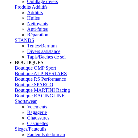
Outillage divers
Produits Additifs
Additifs
Huiles
Nettoyants
Anti-fuites
Réparation
STANDS
Tentes/Barnum
Divers assistance
Tapis/Baches de sol
BOUTIQUES
Boutique OMP Sport
Boutique ALPINESTARS
Boutique RS Performance
Boutique SPARCO
Boutique MARTINI Racing
Boutique RACINGLINE
Sportswear
Vetements
Bagagerie
Chaussures
Casquettes
Sièges/Fauteuils
Fauteuils de bureau