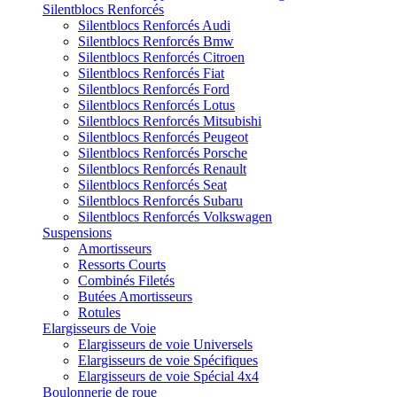
Silentblocs Renforcés
Silentblocs Renforcés Audi
Silentblocs Renforcés Bmw
Silentblocs Renforcés Citroen
Silentblocs Renforcés Fiat
Silentblocs Renforcés Ford
Silentblocs Renforcés Lotus
Silentblocs Renforcés Mitsubishi
Silentblocs Renforcés Peugeot
Silentblocs Renforcés Porsche
Silentblocs Renforcés Renault
Silentblocs Renforcés Seat
Silentblocs Renforcés Subaru
Silentblocs Renforcés Volkswagen
Suspensions
Amortisseurs
Ressorts Courts
Combinés Filetés
Butées Amortisseurs
Rotules
Elargisseurs de Voie
Elargisseurs de voie Universels
Elargisseurs de voie Spécifiques
Elargisseurs de voie Spécial 4x4
Boulonnerie de roue