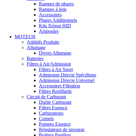
Rampes de phares
Rampes à leds
Accessoires
Phares Additionnels
Kits Xénon HID
Ampoules
MOTEUR
Additifs Produits
Allumage
Divers Allumage
Batteries
Filtres à Air/Admission
Filtres à Air Sport
Admission Directe Spécifique
Admission Directe Universel
Accessoires Filtration
Filtres Reniflards
Circuit de Carburant
Durite Carburant
Filtres Essence
Carburateurs
Cornets
Pompes Essence
Régulateurs de pression
Boitiers Papillon