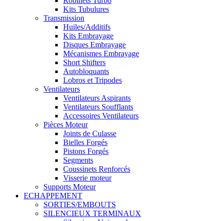
Robinets Turbo
Kits Tubulures
Transmission
Huiles/Additifs
Kits Embrayage
Disques Embrayage
Mécanismes Embrayage
Short Shifters
Autobloquants
Lobros et Tripodes
Ventilateurs
Ventilateurs Aspirants
Ventilateurs Soufflants
Accessoires Ventilateurs
Pièces Moteur
Joints de Culasse
Bielles Forgés
Pistons Forgés
Segments
Coussinets Renforcés
Visserie moteur
Supports Moteur
ECHAPPEMENT
SORTIES/EMBOUTS
SILENCIEUX TERMINAUX