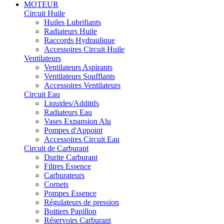
MOTEUR
Circuit Huile
Huiles Lubrifiants
Radiateurs Huile
Raccords Hydraulique
Accessoires Circuit Huile
Ventilateurs
Ventilateurs Aspirants
Ventilateurs Soufflants
Accessoires Ventilateurs
Circuit Eau
Liquides/Additifs
Radiateurs Eau
Vases Expansion Alu
Pompes d'Appoint
Accessoires Circuit Eau
Circuit de Carburant
Durite Carburant
Filtres Essence
Carburateurs
Cornets
Pompes Essence
Régulateurs de pression
Boitiers Papillon
Réservoirs Carburant