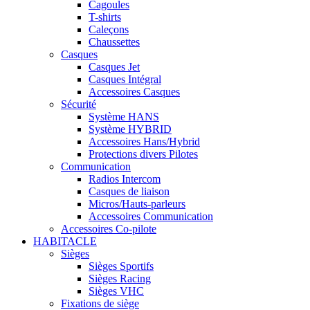
Cagoules
T-shirts
Caleçons
Chaussettes
Casques
Casques Jet
Casques Intégral
Accessoires Casques
Sécurité
Système HANS
Système HYBRID
Accessoires Hans/Hybrid
Protections divers Pilotes
Communication
Radios Intercom
Casques de liaison
Micros/Hauts-parleurs
Accessoires Communication
Accessoires Co-pilote
HABITACLE
Sièges
Sièges Sportifs
Sièges Racing
Sièges VHC
Fixations de siège