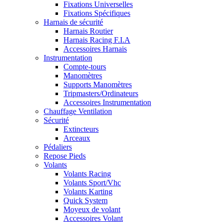
Fixations Universelles
Fixations Spécifiques
Harnais de sécurité
Harnais Routier
Harnais Racing F.I.A
Accessoires Harnais
Instrumentation
Compte-tours
Manomètres
Supports Manomètres
Tripmasters/Ordinateurs
Accessoires Instrumentation
Chauffage Ventilation
Sécurité
Extincteurs
Arceaux
Pédaliers
Repose Pieds
Volants
Volants Racing
Volants Sport/Vhc
Volants Karting
Quick System
Moyeux de volant
Accessoires Volant