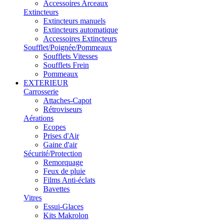
Accessoires Arceaux
Extincteurs
Extincteurs manuels
Extincteurs automatique
Accessoires Extincteurs
Soufflet/Poignée/Pommeaux
Soufflets Vitesses
Soufflets Frein
Pommeaux
EXTERIEUR
Carrosserie
Attaches-Capot
Rétroviseurs
Aérations
Ecopes
Prises d'Air
Gaine d'air
Sécurité/Protection
Remorquage
Feux de pluie
Films Anti-éclats
Bavettes
Vitres
Essui-Glaces
Kits Makrolon