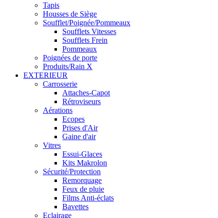
Tapis
Housses de Siège
Soufflet/Poignée/Pommeaux
Soufflets Vitesses
Soufflets Frein
Pommeaux
Poignées de porte
Produits/Rain X
EXTERIEUR
Carrosserie
Attaches-Capot
Rétroviseurs
Aérations
Ecopes
Prises d'Air
Gaine d'air
Vitres
Essui-Glaces
Kits Makrolon
Sécurité/Protection
Remorquage
Feux de pluie
Films Anti-éclats
Bavettes
Eclairage