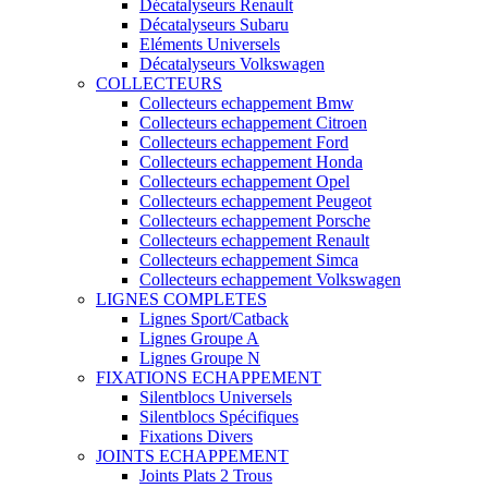
Décatalyseurs Renault
Décatalyseurs Subaru
Eléments Universels
Décatalyseurs Volkswagen
COLLECTEURS
Collecteurs echappement Bmw
Collecteurs echappement Citroen
Collecteurs echappement Ford
Collecteurs echappement Honda
Collecteurs echappement Opel
Collecteurs echappement Peugeot
Collecteurs echappement Porsche
Collecteurs echappement Renault
Collecteurs echappement Simca
Collecteurs echappement Volkswagen
LIGNES COMPLETES
Lignes Sport/Catback
Lignes Groupe A
Lignes Groupe N
FIXATIONS ECHAPPEMENT
Silentblocs Universels
Silentblocs Spécifiques
Fixations Divers
JOINTS ECHAPPEMENT
Joints Plats 2 Trous