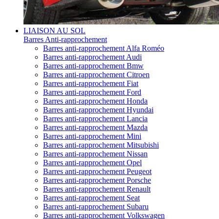
LIAISON AU SOL
Barres Anti-rapprochement
Barres anti-rapprochement Alfa Roméo
Barres anti-rapprochement Audi
Barres anti-rapprochement Bmw
Barres anti-rapprochement Citroen
Barres anti-rapprochement Fiat
Barres anti-rapprochement Ford
Barres anti-rapprochement Honda
Barres anti-rapprochement Hyundai
Barres anti-rapprochement Lancia
Barres anti-rapprochement Mazda
Barres anti-rapprochement Mini
Barres anti-rapprochement Mitsubishi
Barres anti-rapprochement Nissan
Barres anti-rapprochement Opel
Barres anti-rapprochement Peugeot
Barres anti-rapprochement Porsche
Barres anti-rapprochement Renault
Barres anti-rapprochement Seat
Barres anti-rapprochement Subaru
Barres anti-rapprochement Volkswagen