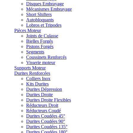
Disques Embrayage
Mécanismes Embrayage
Short Shifters
Autobloquants
Lobros et Tripodes
Pièces Moteur
Joints de Culasse
Bielles Forgés
Pistons Forgés
Segments
Coussinets Renforcés
Visserie moteur
Supports Moteur
Durites Renforcées
Colliers Inox
Kits Durites
Durites Dépression
Durites Droite
Durites Droite Flexibles
Réducteurs Droit
Réducteurs Coudé
Durites Coudées 45°
Durites Coudées 90°
Durites Coudées 135°
Durites Coudées 180°