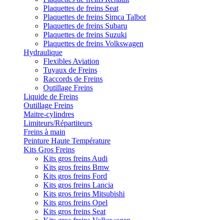
Plaquettes de freins Seat
Plaquettes de freins Simca Talbot
Plaquettes de freins Subaru
Plaquettes de freins Suzuki
Plaquettes de freins Volkswagen
Hydraulique
Flexibles Aviation
Tuyaux de Freins
Raccords de Freins
Outillage Freins
Liquide de Freins
Outillage Freins
Maitre-cylindres
Limiteurs/Répartiteurs
Freins à main
Peinture Haute Température
Kits Gros Freins
Kits gros freins Audi
Kits gros freins Bmw
Kits gros freins Ford
Kits gros freins Lancia
Kits gros freins Mitsubishi
Kits gros freins Opel
Kits gros freins Seat