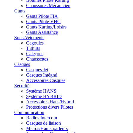
Bottines Pilote Karting
Chaussures Mécanicien
Gants
Gants Pilote FIA
Gants Pilote VHC
Gants Karting/Loisirs
Gants Assistance
Sous-Vetements
Cagoules
T-shirts
Caleçons
Chaussettes
Casques
Casques Jet
Casques Intégral
Accessoires Casques
Sécurité
Système HANS
Système HYBRID
Accessoires Hans/Hybrid
Protections divers Pilotes
Communication
Radios Intercom
Casques de liaison
Micros/Hauts-parleurs