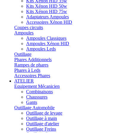
Kits Xénon HID 35w
Kits Xénon HID 50w
Kits Xénon HID 75w
Adaptateurs Ampoules
Accessoires Xénon HID
Coupes circuits
Ampoules
Ampoules Classiques
Ampoules Xénon HID
Ampoules Leds
Outillage
Phares Additionnels
Rampes de phares
Phares à Leds
Accessoires Phares
ATELIER
Equipement Mécanicien
Combinaisons
Chaussures
Gants
Outillage Automobile
Outillage de levage
Outillage à main
Outillage d'atelier
Outillage Freins