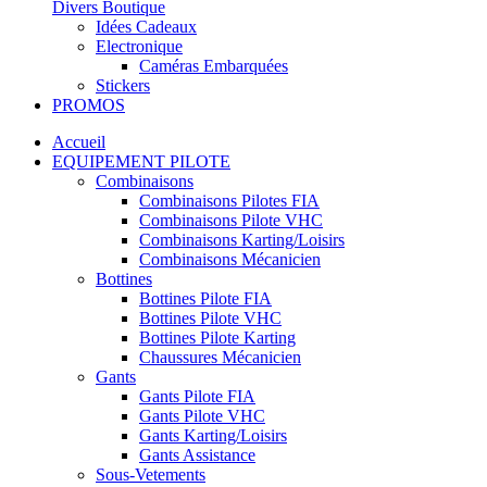
Divers Boutique
Idées Cadeaux
Electronique
Caméras Embarquées
Stickers
PROMOS
Accueil
EQUIPEMENT PILOTE
Combinaisons
Combinaisons Pilotes FIA
Combinaisons Pilote VHC
Combinaisons Karting/Loisirs
Combinaisons Mécanicien
Bottines
Bottines Pilote FIA
Bottines Pilote VHC
Bottines Pilote Karting
Chaussures Mécanicien
Gants
Gants Pilote FIA
Gants Pilote VHC
Gants Karting/Loisirs
Gants Assistance
Sous-Vetements