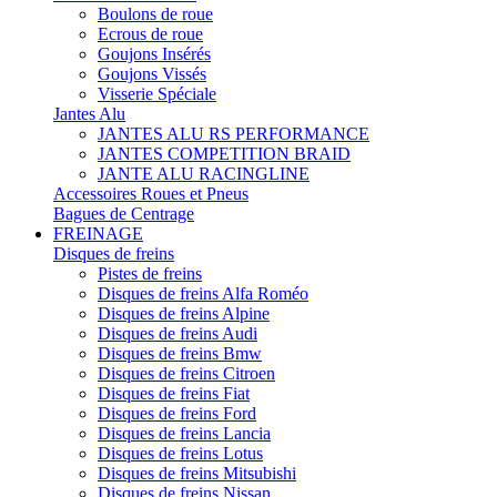
Boulons de roue
Ecrous de roue
Goujons Insérés
Goujons Vissés
Visserie Spéciale
Jantes Alu
JANTES ALU RS PERFORMANCE
JANTES COMPETITION BRAID
JANTE ALU RACINGLINE
Accessoires Roues et Pneus
Bagues de Centrage
FREINAGE
Disques de freins
Pistes de freins
Disques de freins Alfa Roméo
Disques de freins Alpine
Disques de freins Audi
Disques de freins Bmw
Disques de freins Citroen
Disques de freins Fiat
Disques de freins Ford
Disques de freins Lancia
Disques de freins Lotus
Disques de freins Mitsubishi
Disques de freins Nissan