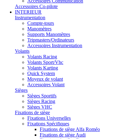
Accessoires Communication
Accessoires Co-pilote
INTERIEUR
Instrumentation
Compte-tours
Manomètres
Supports Manomètres
Tripmasters/Ordinateurs
Accessoires Instrumentation
Volants
Volants Racing
Volants Sport/Vhc
Volants Karting
Quick System
Moyeux de volant
Accessoires Volant
Sièges
Sièges Sportifs
Sièges Racing
Sièges VHC
Fixations de siège
Fixations Universelles
Fixations Spécifiques
Fixations de siège Alfa Roméo
Fixations de siège Audi