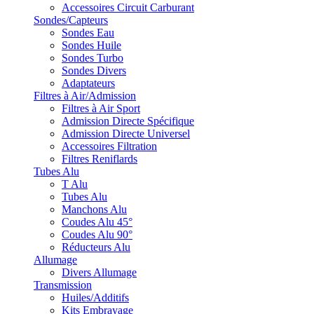
Accessoires Circuit Carburant
Sondes/Capteurs
Sondes Eau
Sondes Huile
Sondes Turbo
Sondes Divers
Adaptateurs
Filtres à Air/Admission
Filtres à Air Sport
Admission Directe Spécifique
Admission Directe Universel
Accessoires Filtration
Filtres Reniflards
Tubes Alu
T Alu
Tubes Alu
Manchons Alu
Coudes Alu 45°
Coudes Alu 90°
Réducteurs Alu
Allumage
Divers Allumage
Transmission
Huiles/Additifs
Kits Embrayage