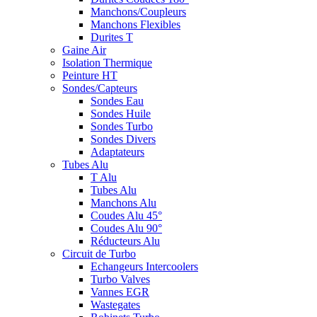
Manchons/Coupleurs
Manchons Flexibles
Durites T
Gaine Air
Isolation Thermique
Peinture HT
Sondes/Capteurs
Sondes Eau
Sondes Huile
Sondes Turbo
Sondes Divers
Adaptateurs
Tubes Alu
T Alu
Tubes Alu
Manchons Alu
Coudes Alu 45°
Coudes Alu 90°
Réducteurs Alu
Circuit de Turbo
Echangeurs Intercoolers
Turbo Valves
Vannes EGR
Wastegates