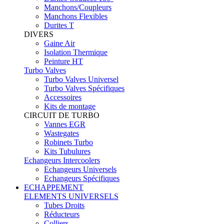
Manchons/Coupleurs
Manchons Flexibles
Durites T
DIVERS
Gaine Air
Isolation Thermique
Peinture HT
Turbo Valves
Turbo Valves Universel
Turbo Valves Spécifiques
Accessoires
Kits de montage
CIRCUIT DE TURBO
Vannes EGR
Wastegates
Robinets Turbo
Kits Tubulures
Echangeurs Intercoolers
Echangeurs Universels
Echangeurs Spécifiques
ECHAPPEMENT
ELEMENTS UNIVERSELS
Tubes Droits
Réducteurs
Colliers