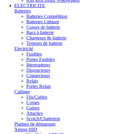
Kits gros freins Volkswagen
ELECTRICITE
Batteries
Batteries Compétition
Batteries Lithium
Cosses de batterie
Bacs à batterie
Chargeurs de batterie
Testeurs de batterie
Electricité
Fusibles
Portes Fusibles
Interrupteurs
Disjoncteurs
Connecteurs
Relais
Portes Relais
Cablage
Fils/Cables
Cosses
Gaines
Attaches
Scotch/Chatterton
Platines de démarrage
Xénon HID