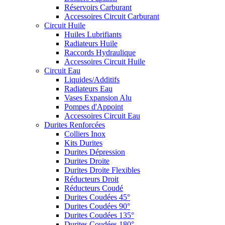
Réservoirs Carburant
Accessoires Circuit Carburant
Circuit Huile
Huiles Lubrifiants
Radiateurs Huile
Raccords Hydraulique
Accessoires Circuit Huile
Circuit Eau
Liquides/Additifs
Radiateurs Eau
Vases Expansion Alu
Pompes d'Appoint
Accessoires Circuit Eau
Durites Renforcées
Colliers Inox
Kits Durites
Durites Dépression
Durites Droite
Durites Droite Flexibles
Réducteurs Droit
Réducteurs Coudé
Durites Coudées 45°
Durites Coudées 90°
Durites Coudées 135°
Durites Coudées 180°