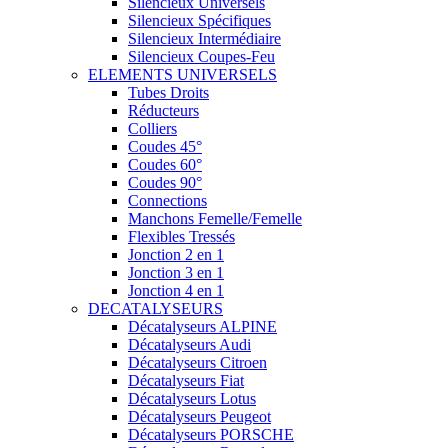
Silencieux Universels
Silencieux Spécifiques
Silencieux Intermédiaire
Silencieux Coupes-Feu
ELEMENTS UNIVERSELS
Tubes Droits
Réducteurs
Colliers
Coudes 45°
Coudes 60°
Coudes 90°
Connections
Manchons Femelle/Femelle
Flexibles Tressés
Jonction 2 en 1
Jonction 3 en 1
Jonction 4 en 1
DECATALYSEURS
Décatalyseurs ALPINE
Décatalyseurs Audi
Décatalyseurs Citroen
Décatalyseurs Fiat
Décatalyseurs Lotus
Décatalyseurs Peugeot
Décatalyseurs PORSCHE