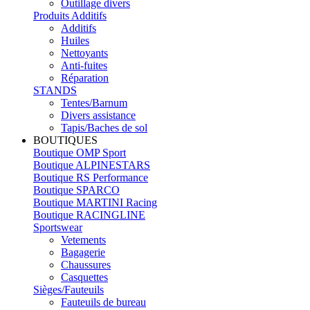
Outillage divers
Produits Additifs
Additifs
Huiles
Nettoyants
Anti-fuites
Réparation
STANDS
Tentes/Barnum
Divers assistance
Tapis/Baches de sol
BOUTIQUES
Boutique OMP Sport
Boutique ALPINESTARS
Boutique RS Performance
Boutique SPARCO
Boutique MARTINI Racing
Boutique RACINGLINE
Sportswear
Vetements
Bagagerie
Chaussures
Casquettes
Sièges/Fauteuils
Fauteuils de bureau