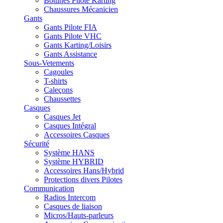
Bottines Pilote Karting
Chaussures Mécanicien
Gants
Gants Pilote FIA
Gants Pilote VHC
Gants Karting/Loisirs
Gants Assistance
Sous-Vetements
Cagoules
T-shirts
Caleçons
Chaussettes
Casques
Casques Jet
Casques Intégral
Accessoires Casques
Sécurité
Système HANS
Système HYBRID
Accessoires Hans/Hybrid
Protections divers Pilotes
Communication
Radios Intercom
Casques de liaison
Micros/Hauts-parleurs