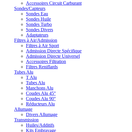
Accessoires Circuit Carburant
Sondes/Capteurs
Sondes Eau
Sondes Huile
Sondes Turbo
Sondes Divers
Adaptateurs
Filtres à Air/Admission
Filtres à Air Sport
Admission Directe Spécifique
Admission Directe Universel
Accessoires Filtration
Filtres Reniflards
Tubes Alu
T Alu
Tubes Alu
Manchons Alu
Coudes Alu 45°
Coudes Alu 90°
Réducteurs Alu
Allumage
Divers Allumage
Transmission
Huiles/Additifs
Kits Embrayage