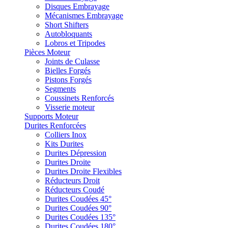
Disques Embrayage
Mécanismes Embrayage
Short Shifters
Autobloquants
Lobros et Tripodes
Pièces Moteur
Joints de Culasse
Bielles Forgés
Pistons Forgés
Segments
Coussinets Renforcés
Visserie moteur
Supports Moteur
Durites Renforcées
Colliers Inox
Kits Durites
Durites Dépression
Durites Droite
Durites Droite Flexibles
Réducteurs Droit
Réducteurs Coudé
Durites Coudées 45°
Durites Coudées 90°
Durites Coudées 135°
Durites Coudées 180°