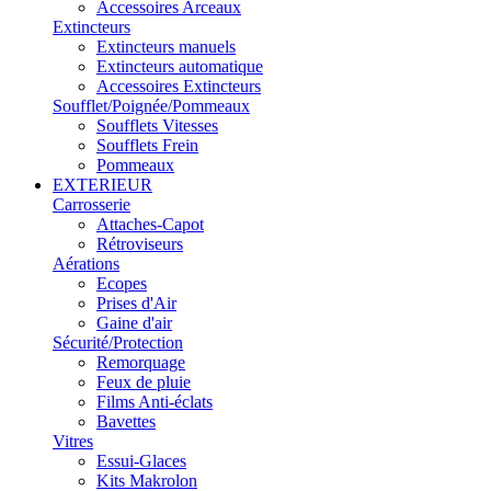
Accessoires Arceaux
Extincteurs
Extincteurs manuels
Extincteurs automatique
Accessoires Extincteurs
Soufflet/Poignée/Pommeaux
Soufflets Vitesses
Soufflets Frein
Pommeaux
EXTERIEUR
Carrosserie
Attaches-Capot
Rétroviseurs
Aérations
Ecopes
Prises d'Air
Gaine d'air
Sécurité/Protection
Remorquage
Feux de pluie
Films Anti-éclats
Bavettes
Vitres
Essui-Glaces
Kits Makrolon