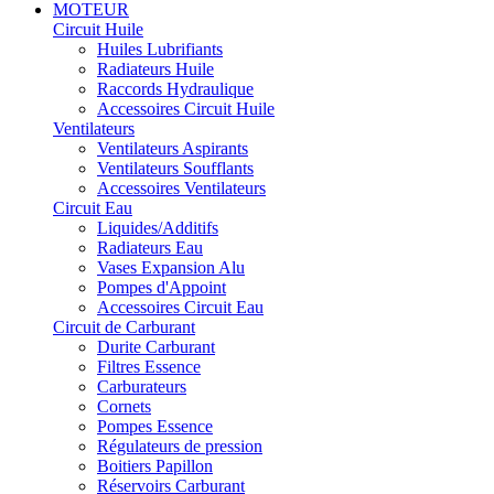
MOTEUR
Circuit Huile
Huiles Lubrifiants
Radiateurs Huile
Raccords Hydraulique
Accessoires Circuit Huile
Ventilateurs
Ventilateurs Aspirants
Ventilateurs Soufflants
Accessoires Ventilateurs
Circuit Eau
Liquides/Additifs
Radiateurs Eau
Vases Expansion Alu
Pompes d'Appoint
Accessoires Circuit Eau
Circuit de Carburant
Durite Carburant
Filtres Essence
Carburateurs
Cornets
Pompes Essence
Régulateurs de pression
Boitiers Papillon
Réservoirs Carburant