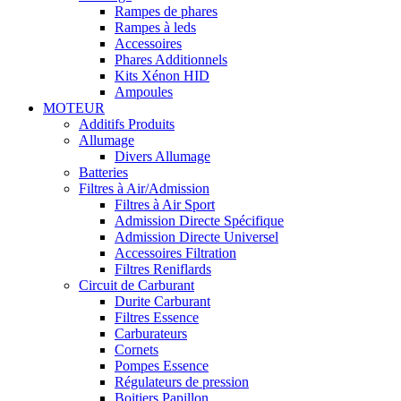
Rampes de phares
Rampes à leds
Accessoires
Phares Additionnels
Kits Xénon HID
Ampoules
MOTEUR
Additifs Produits
Allumage
Divers Allumage
Batteries
Filtres à Air/Admission
Filtres à Air Sport
Admission Directe Spécifique
Admission Directe Universel
Accessoires Filtration
Filtres Reniflards
Circuit de Carburant
Durite Carburant
Filtres Essence
Carburateurs
Cornets
Pompes Essence
Régulateurs de pression
Boitiers Papillon