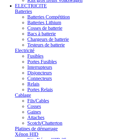
Kits gros freins Volkswagen
ELECTRICITE
Batteries
Batteries Compétition
Batteries Lithium
Cosses de batterie
Bacs à batterie
Chargeurs de batterie
Testeurs de batterie
Electricité
Fusibles
Portes Fusibles
Interrupteurs
Disjoncteurs
Connecteurs
Relais
Portes Relais
Cablage
Fils/Cables
Cosses
Gaines
Attaches
Scotch/Chatterton
Platines de démarrage
Xénon HID