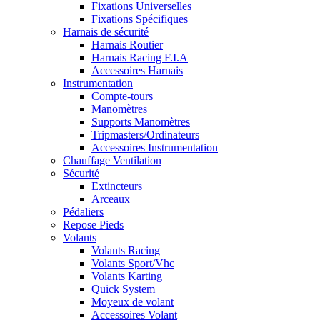
Fixations Universelles
Fixations Spécifiques
Harnais de sécurité
Harnais Routier
Harnais Racing F.I.A
Accessoires Harnais
Instrumentation
Compte-tours
Manomètres
Supports Manomètres
Tripmasters/Ordinateurs
Accessoires Instrumentation
Chauffage Ventilation
Sécurité
Extincteurs
Arceaux
Pédaliers
Repose Pieds
Volants
Volants Racing
Volants Sport/Vhc
Volants Karting
Quick System
Moyeux de volant
Accessoires Volant