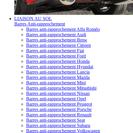
LIAISON AU SOL
Barres Anti-rapprochement
Barres anti-rapprochement Alfa Roméo
Barres anti-rapprochement Audi
Barres anti-rapprochement Bmw
Barres anti-rapprochement Citroen
Barres anti-rapprochement Fiat
Barres anti-rapprochement Ford
Barres anti-rapprochement Honda
Barres anti-rapprochement Hyundai
Barres anti-rapprochement Lancia
Barres anti-rapprochement Mazda
Barres anti-rapprochement Mini
Barres anti-rapprochement Mitsubishi
Barres anti-rapprochement Nissan
Barres anti-rapprochement Opel
Barres anti-rapprochement Peugeot
Barres anti-rapprochement Porsche
Barres anti-rapprochement Renault
Barres anti-rapprochement Seat
Barres anti-rapprochement Subaru
Barres anti-rapprochement Volkswagen