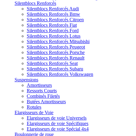
Silentblocs Renforcés
Silentblocs Renforcés Audi
Silentblocs Renforcés Bmw
Silentblocs Renforcés Citroen
Silentblocs Renforcés Fiat
Silentblocs Renforcés Ford
Silentblocs Renforcés Lotus
Silentblocs Renforcés Mitsubishi
Silentblocs Renforcés Peugeot
Silentblocs Renforcés Porsche
Silentblocs Renforcés Renault
Silentblocs Renforcés Seat
Silentblocs Renforcés Subaru
Silentblocs Renforcés Volkswagen
Suspensions
Amortisseurs
Ressorts Courts
Combinés Filetés
Butées Amortisseurs
Rotules
Elargisseurs de Voie
Elargisseurs de voie Universels
Elargisseurs de voie Spécifiques
Elargisseurs de voie Spécial 4x4
Boulonnerie de roue