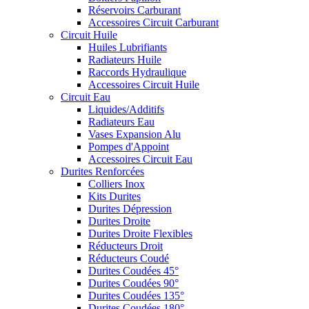
Réservoirs Carburant
Accessoires Circuit Carburant
Circuit Huile
Huiles Lubrifiants
Radiateurs Huile
Raccords Hydraulique
Accessoires Circuit Huile
Circuit Eau
Liquides/Additifs
Radiateurs Eau
Vases Expansion Alu
Pompes d'Appoint
Accessoires Circuit Eau
Durites Renforcées
Colliers Inox
Kits Durites
Durites Dépression
Durites Droite
Durites Droite Flexibles
Réducteurs Droit
Réducteurs Coudé
Durites Coudées 45°
Durites Coudées 90°
Durites Coudées 135°
Durites Coudées 180°