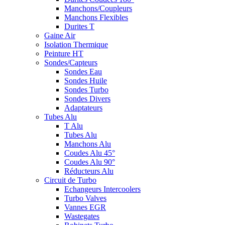
Manchons/Coupleurs
Manchons Flexibles
Durites T
Gaine Air
Isolation Thermique
Peinture HT
Sondes/Capteurs
Sondes Eau
Sondes Huile
Sondes Turbo
Sondes Divers
Adaptateurs
Tubes Alu
T Alu
Tubes Alu
Manchons Alu
Coudes Alu 45°
Coudes Alu 90°
Réducteurs Alu
Circuit de Turbo
Echangeurs Intercoolers
Turbo Valves
Vannes EGR
Wastegates