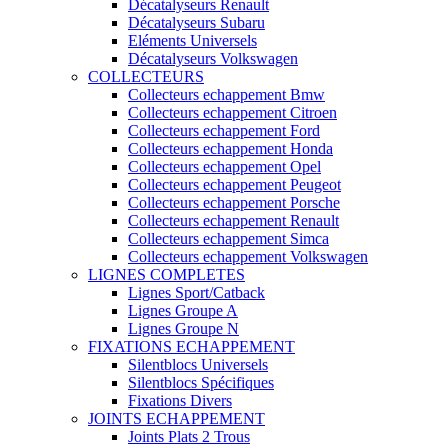
Décatalyseurs Renault
Décatalyseurs Subaru
Eléments Universels
Décatalyseurs Volkswagen
COLLECTEURS
Collecteurs echappement Bmw
Collecteurs echappement Citroen
Collecteurs echappement Ford
Collecteurs echappement Honda
Collecteurs echappement Opel
Collecteurs echappement Peugeot
Collecteurs echappement Porsche
Collecteurs echappement Renault
Collecteurs echappement Simca
Collecteurs echappement Volkswagen
LIGNES COMPLETES
Lignes Sport/Catback
Lignes Groupe A
Lignes Groupe N
FIXATIONS ECHAPPEMENT
Silentblocs Universels
Silentblocs Spécifiques
Fixations Divers
JOINTS ECHAPPEMENT
Joints Plats 2 Trous