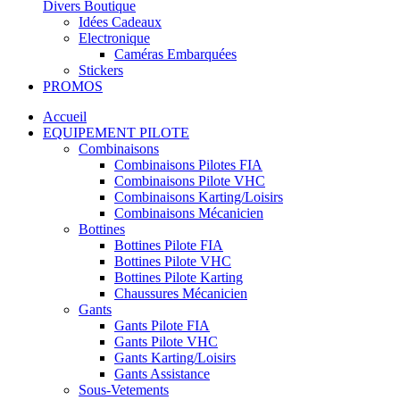
Divers Boutique
Idées Cadeaux
Electronique
Caméras Embarquées
Stickers
PROMOS
Accueil
EQUIPEMENT PILOTE
Combinaisons
Combinaisons Pilotes FIA
Combinaisons Pilote VHC
Combinaisons Karting/Loisirs
Combinaisons Mécanicien
Bottines
Bottines Pilote FIA
Bottines Pilote VHC
Bottines Pilote Karting
Chaussures Mécanicien
Gants
Gants Pilote FIA
Gants Pilote VHC
Gants Karting/Loisirs
Gants Assistance
Sous-Vetements