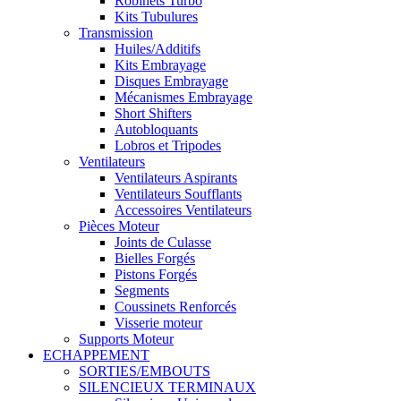
Robinets Turbo
Kits Tubulures
Transmission
Huiles/Additifs
Kits Embrayage
Disques Embrayage
Mécanismes Embrayage
Short Shifters
Autobloquants
Lobros et Tripodes
Ventilateurs
Ventilateurs Aspirants
Ventilateurs Soufflants
Accessoires Ventilateurs
Pièces Moteur
Joints de Culasse
Bielles Forgés
Pistons Forgés
Segments
Coussinets Renforcés
Visserie moteur
Supports Moteur
ECHAPPEMENT
SORTIES/EMBOUTS
SILENCIEUX TERMINAUX