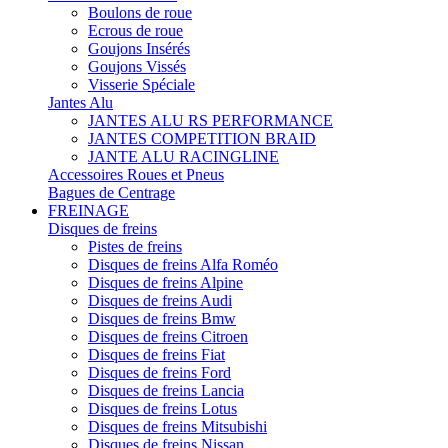
Boulons de roue
Ecrous de roue
Goujons Insérés
Goujons Vissés
Visserie Spéciale
Jantes Alu
JANTES ALU RS PERFORMANCE
JANTES COMPETITION BRAID
JANTE ALU RACINGLINE
Accessoires Roues et Pneus
Bagues de Centrage
FREINAGE
Disques de freins
Pistes de freins
Disques de freins Alfa Roméo
Disques de freins Alpine
Disques de freins Audi
Disques de freins Bmw
Disques de freins Citroen
Disques de freins Fiat
Disques de freins Ford
Disques de freins Lancia
Disques de freins Lotus
Disques de freins Mitsubishi
Disques de freins Nissan