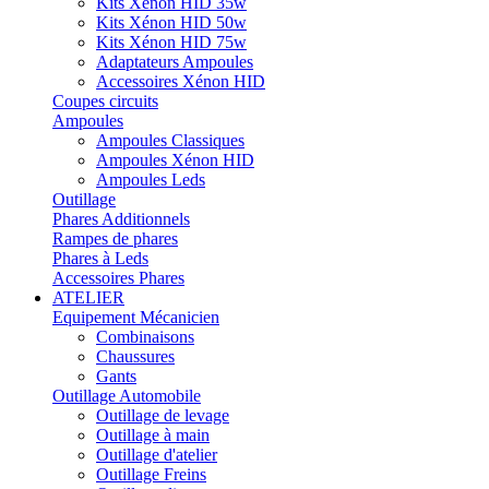
Kits Xénon HID 35w
Kits Xénon HID 50w
Kits Xénon HID 75w
Adaptateurs Ampoules
Accessoires Xénon HID
Coupes circuits
Ampoules
Ampoules Classiques
Ampoules Xénon HID
Ampoules Leds
Outillage
Phares Additionnels
Rampes de phares
Phares à Leds
Accessoires Phares
ATELIER
Equipement Mécanicien
Combinaisons
Chaussures
Gants
Outillage Automobile
Outillage de levage
Outillage à main
Outillage d'atelier
Outillage Freins