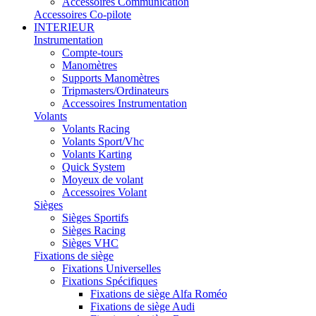
Accessoires Communication
Accessoires Co-pilote
INTERIEUR
Instrumentation
Compte-tours
Manomètres
Supports Manomètres
Tripmasters/Ordinateurs
Accessoires Instrumentation
Volants
Volants Racing
Volants Sport/Vhc
Volants Karting
Quick System
Moyeux de volant
Accessoires Volant
Sièges
Sièges Sportifs
Sièges Racing
Sièges VHC
Fixations de siège
Fixations Universelles
Fixations Spécifiques
Fixations de siège Alfa Roméo
Fixations de siège Audi