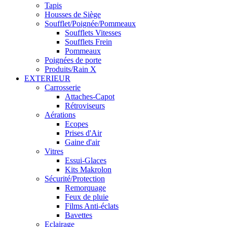
Tapis
Housses de Siège
Soufflet/Poignée/Pommeaux
Soufflets Vitesses
Soufflets Frein
Pommeaux
Poignées de porte
Produits/Rain X
EXTERIEUR
Carrosserie
Attaches-Capot
Rétroviseurs
Aérations
Ecopes
Prises d'Air
Gaine d'air
Vitres
Essui-Glaces
Kits Makrolon
Sécurité/Protection
Remorquage
Feux de pluie
Films Anti-éclats
Bavettes
Eclairage