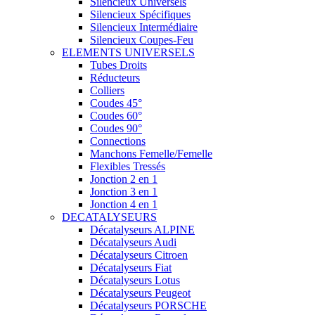
Silencieux Universels
Silencieux Spécifiques
Silencieux Intermédiaire
Silencieux Coupes-Feu
ELEMENTS UNIVERSELS
Tubes Droits
Réducteurs
Colliers
Coudes 45°
Coudes 60°
Coudes 90°
Connections
Manchons Femelle/Femelle
Flexibles Tressés
Jonction 2 en 1
Jonction 3 en 1
Jonction 4 en 1
DECATALYSEURS
Décatalyseurs ALPINE
Décatalyseurs Audi
Décatalyseurs Citroen
Décatalyseurs Fiat
Décatalyseurs Lotus
Décatalyseurs Peugeot
Décatalyseurs PORSCHE