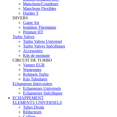
Manchons/Coupleurs
Manchons Flexibles
Durites T
DIVERS
Gaine Air
Isolation Thermique
Peinture HT
Turbo Valves
Turbo Valves Universel
Turbo Valves Spécifiques
Accessoires
Kits de montage
CIRCUIT DE TURBO
Vannes EGR
Wastegates
Robinets Turbo
Kits Tubulures
Echangeurs Intercoolers
Echangeurs Universels
Echangeurs Spécifiques
ECHAPPEMENT
ELEMENTS UNIVERSELS
Tubes Droits
Réducteurs
Colliers