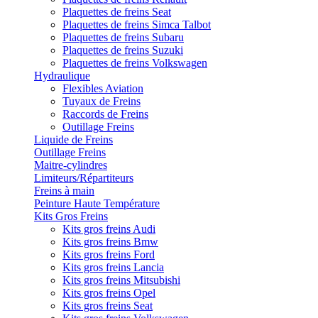
Plaquettes de freins Seat
Plaquettes de freins Simca Talbot
Plaquettes de freins Subaru
Plaquettes de freins Suzuki
Plaquettes de freins Volkswagen
Hydraulique
Flexibles Aviation
Tuyaux de Freins
Raccords de Freins
Outillage Freins
Liquide de Freins
Outillage Freins
Maitre-cylindres
Limiteurs/Répartiteurs
Freins à main
Peinture Haute Température
Kits Gros Freins
Kits gros freins Audi
Kits gros freins Bmw
Kits gros freins Ford
Kits gros freins Lancia
Kits gros freins Mitsubishi
Kits gros freins Opel
Kits gros freins Seat