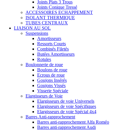
Joints Plats 3 Trous
Joints Conique Tressé
ACCESSOIRES ECHAPPEMENT
ISOLANT THERMIQUE
TUBES CENTRAUX
LIAISON AU SOL
Suspensions
Amortisseurs
Ressorts Courts
Combinés Filetés
Butées Amortisseurs
Rotules
Boulonnerie de roue
Boulons de roue
Ecrous de roue
Goujons Insérés
Goujons Vissés
Visserie Spéciale
Elargisseurs de Voie
Elargisseurs de voie Universels
Elargisseurs de voie Spécifiques
Elargisseurs de voie Spécial 4x4
Barres Anti-rapprochement
Barres anti-rapprochement Alfa Roméo
Barres anti-rapprochement Audi