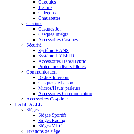
Cagoules
T-shirts
Caleçons
Chaussettes
Casques
Casques Jet
Casques Intégral
Accessoires Casques
Sécurité
Système HANS
Système HYBRID
Accessoires Hans/Hybrid
Protections divers Pilotes
Communication
Radios Intercom
Casques de liaison
Micros/Hauts-parleurs
Accessoires Communication
Accessoires Co-pilote
HABITACLE
Sièges
Sièges Sportifs
Sièges Racing
Sièges VHC
Fixations de siège