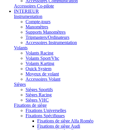
Accessoires Communication
Accessoires Co-pilote
INTERIEUR
Instrumentation
Compte-tours
Manomètres
Supports Manomètres
Tripmasters/Ordinateurs
Accessoires Instrumentation
Volants
Volants Racing
Volants Sport/Vhc
Volants Karting
Quick System
Moyeux de volant
Accessoires Volant
Sièges
Sièges Sportifs
Sièges Racing
Sièges VHC
Fixations de siège
Fixations Universelles
Fixations Spécifiques
Fixations de siège Alfa Roméo
Fixations de siège Audi