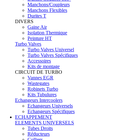
Manchons/Coupleurs
Manchons Flexibles
Durites T
DIVERS
Gaine Air
Isolation Thermique
Peinture HT
Turbo Valves
Turbo Valves Universel
Turbo Valves Spécifiques
Accessoires
Kits de montage
CIRCUIT DE TURBO
Vannes EGR
Wastegates
Robinets Turbo
Kits Tubulures
Echangeurs Intercoolers
Echangeurs Universels
Echangeurs Spécifiques
ECHAPPEMENT
ELEMENTS UNIVERSELS
Tubes Droits
Réducteurs
Colliers