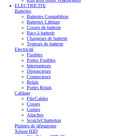
Kits gros freins Volkswagen
ELECTRICITE
Batteries
Batteries Compétition
Batteries Lithium
Cosses de batterie
Bacs à batterie
Chargeurs de batterie
Testeurs de batterie
Electricité
Fusibles
Portes Fusibles
Interrupteurs
Disjoncteurs
Connecteurs
Relais
Portes Relais
Cablage
Fils/Cables
Cosses
Gaines
Attaches
Scotch/Chatterton
Platines de démarrage
Xénon HID