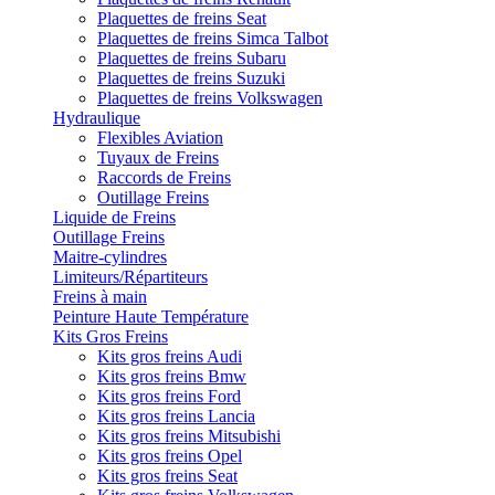
Plaquettes de freins Seat
Plaquettes de freins Simca Talbot
Plaquettes de freins Subaru
Plaquettes de freins Suzuki
Plaquettes de freins Volkswagen
Hydraulique
Flexibles Aviation
Tuyaux de Freins
Raccords de Freins
Outillage Freins
Liquide de Freins
Outillage Freins
Maitre-cylindres
Limiteurs/Répartiteurs
Freins à main
Peinture Haute Température
Kits Gros Freins
Kits gros freins Audi
Kits gros freins Bmw
Kits gros freins Ford
Kits gros freins Lancia
Kits gros freins Mitsubishi
Kits gros freins Opel
Kits gros freins Seat