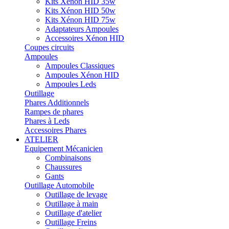
Kits Xénon HID 35w
Kits Xénon HID 50w
Kits Xénon HID 75w
Adaptateurs Ampoules
Accessoires Xénon HID
Coupes circuits
Ampoules
Ampoules Classiques
Ampoules Xénon HID
Ampoules Leds
Outillage
Phares Additionnels
Rampes de phares
Phares à Leds
Accessoires Phares
ATELIER
Equipement Mécanicien
Combinaisons
Chaussures
Gants
Outillage Automobile
Outillage de levage
Outillage à main
Outillage d'atelier
Outillage Freins