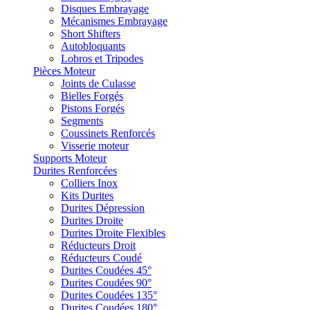
Disques Embrayage
Mécanismes Embrayage
Short Shifters
Autobloquants
Lobros et Tripodes
Pièces Moteur
Joints de Culasse
Bielles Forgés
Pistons Forgés
Segments
Coussinets Renforcés
Visserie moteur
Supports Moteur
Durites Renforcées
Colliers Inox
Kits Durites
Durites Dépression
Durites Droite
Durites Droite Flexibles
Réducteurs Droit
Réducteurs Coudé
Durites Coudées 45°
Durites Coudées 90°
Durites Coudées 135°
Durites Coudées 180°