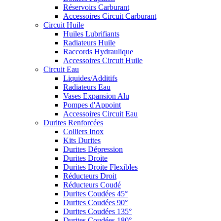
Réservoirs Carburant
Accessoires Circuit Carburant
Circuit Huile
Huiles Lubrifiants
Radiateurs Huile
Raccords Hydraulique
Accessoires Circuit Huile
Circuit Eau
Liquides/Additifs
Radiateurs Eau
Vases Expansion Alu
Pompes d'Appoint
Accessoires Circuit Eau
Durites Renforcées
Colliers Inox
Kits Durites
Durites Dépression
Durites Droite
Durites Droite Flexibles
Réducteurs Droit
Réducteurs Coudé
Durites Coudées 45°
Durites Coudées 90°
Durites Coudées 135°
Durites Coudées 180°