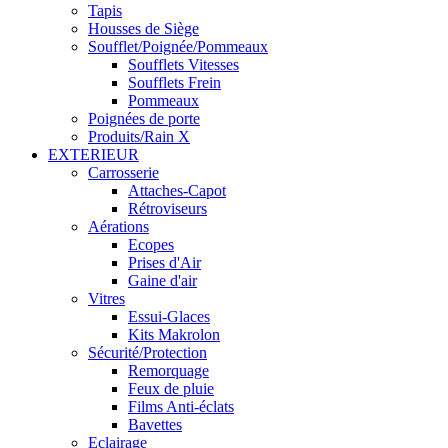
Tapis
Housses de Siège
Soufflet/Poignée/Pommeaux
Soufflets Vitesses
Soufflets Frein
Pommeaux
Poignées de porte
Produits/Rain X
EXTERIEUR
Carrosserie
Attaches-Capot
Rétroviseurs
Aérations
Ecopes
Prises d'Air
Gaine d'air
Vitres
Essui-Glaces
Kits Makrolon
Sécurité/Protection
Remorquage
Feux de pluie
Films Anti-éclats
Bavettes
Eclairage