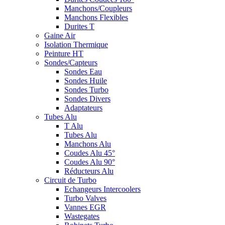
Manchons/Coupleurs
Manchons Flexibles
Durites T
Gaine Air
Isolation Thermique
Peinture HT
Sondes/Capteurs
Sondes Eau
Sondes Huile
Sondes Turbo
Sondes Divers
Adaptateurs
Tubes Alu
T Alu
Tubes Alu
Manchons Alu
Coudes Alu 45°
Coudes Alu 90°
Réducteurs Alu
Circuit de Turbo
Echangeurs Intercoolers
Turbo Valves
Vannes EGR
Wastegates