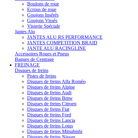
Boulons de roue
Ecrous de roue
Goujons Insérés
Goujons Vissés
Visserie Spéciale
Jantes Alu
JANTES ALU RS PERFORMANCE
JANTES COMPETITION BRAID
JANTE ALU RACINGLINE
Accessoires Roues et Pneus
Bagues de Centrage
FREINAGE
Disques de freins
Pistes de freins
Disques de freins Alfa Roméo
Disques de freins Alpine
Disques de freins Audi
Disques de freins Bmw
Disques de freins Citroen
Disques de freins Fiat
Disques de freins Ford
Disques de freins Lancia
Disques de freins Lotus
Disques de freins Mitsubishi
Disques de freins Nissan