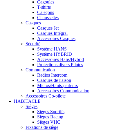
Cagoules
T-shirts
Caleçons
Chaussettes
Casques
Casques Jet
Casques Intégral
Accessoires Casques
Sécurité
Système HANS
Système HYBRID
Accessoires Hans/Hybrid
Protections divers Pilotes
Communication
Radios Intercom
Casques de liaison
Micros/Hauts-parleurs
Accessoires Communication
Accessoires Co-pilote
HABITACLE
Sièges
Sièges Sportifs
Sièges Racing
Sièges VHC
Fixations de siège