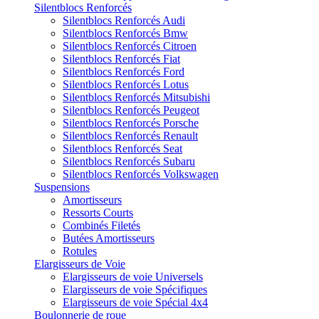
Silentblocs Renforcés
Silentblocs Renforcés Audi
Silentblocs Renforcés Bmw
Silentblocs Renforcés Citroen
Silentblocs Renforcés Fiat
Silentblocs Renforcés Ford
Silentblocs Renforcés Lotus
Silentblocs Renforcés Mitsubishi
Silentblocs Renforcés Peugeot
Silentblocs Renforcés Porsche
Silentblocs Renforcés Renault
Silentblocs Renforcés Seat
Silentblocs Renforcés Subaru
Silentblocs Renforcés Volkswagen
Suspensions
Amortisseurs
Ressorts Courts
Combinés Filetés
Butées Amortisseurs
Rotules
Elargisseurs de Voie
Elargisseurs de voie Universels
Elargisseurs de voie Spécifiques
Elargisseurs de voie Spécial 4x4
Boulonnerie de roue