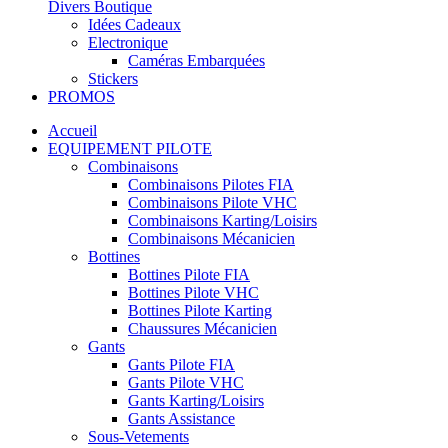
Divers Boutique
Idées Cadeaux
Electronique
Caméras Embarquées
Stickers
PROMOS
Accueil
EQUIPEMENT PILOTE
Combinaisons
Combinaisons Pilotes FIA
Combinaisons Pilote VHC
Combinaisons Karting/Loisirs
Combinaisons Mécanicien
Bottines
Bottines Pilote FIA
Bottines Pilote VHC
Bottines Pilote Karting
Chaussures Mécanicien
Gants
Gants Pilote FIA
Gants Pilote VHC
Gants Karting/Loisirs
Gants Assistance
Sous-Vetements