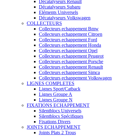
Décatalyseurs Renault
Décatalyseurs Subaru
Eléments Universels
Décatalyseurs Volkswagen
COLLECTEURS
Collecteurs echappement Bmw
Collecteurs echappement Citroen
Collecteurs echappement Ford
Collecteurs echappement Honda
Collecteurs echappement Opel
Collecteurs echappement Peugeot
Collecteurs echappement Porsche
Collecteurs echappement Renault
Collecteurs echappement Simca
Collecteurs echappement Volkswagen
LIGNES COMPLETES
Lignes Sport/Catback
Lignes Groupe A
Lignes Groupe N
FIXATIONS ECHAPPEMENT
Silentblocs Universels
Silentblocs Spécifiques
Fixations Divers
JOINTS ECHAPPEMENT
Joints Plats 2 Trous