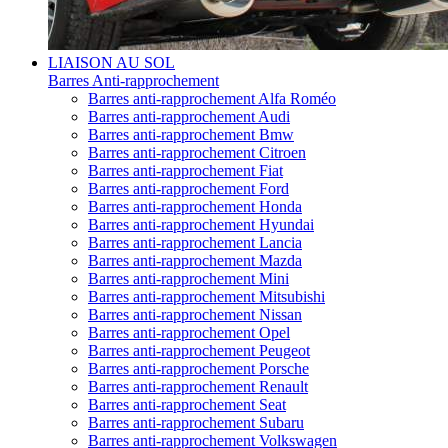
LIAISON AU SOL
Barres Anti-rapprochement
Barres anti-rapprochement Alfa Roméo
Barres anti-rapprochement Audi
Barres anti-rapprochement Bmw
Barres anti-rapprochement Citroen
Barres anti-rapprochement Fiat
Barres anti-rapprochement Ford
Barres anti-rapprochement Honda
Barres anti-rapprochement Hyundai
Barres anti-rapprochement Lancia
Barres anti-rapprochement Mazda
Barres anti-rapprochement Mini
Barres anti-rapprochement Mitsubishi
Barres anti-rapprochement Nissan
Barres anti-rapprochement Opel
Barres anti-rapprochement Peugeot
Barres anti-rapprochement Porsche
Barres anti-rapprochement Renault
Barres anti-rapprochement Seat
Barres anti-rapprochement Subaru
Barres anti-rapprochement Volkswagen