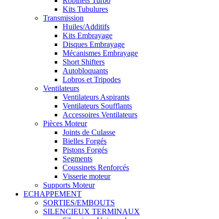
Robinets Turbo
Kits Tubulures
Transmission
Huiles/Additifs
Kits Embrayage
Disques Embrayage
Mécanismes Embrayage
Short Shifters
Autobloquants
Lobros et Tripodes
Ventilateurs
Ventilateurs Aspirants
Ventilateurs Soufflants
Accessoires Ventilateurs
Pièces Moteur
Joints de Culasse
Bielles Forgés
Pistons Forgés
Segments
Coussinets Renforcés
Visserie moteur
Supports Moteur
ECHAPPEMENT
SORTIES/EMBOUTS
SILENCIEUX TERMINAUX