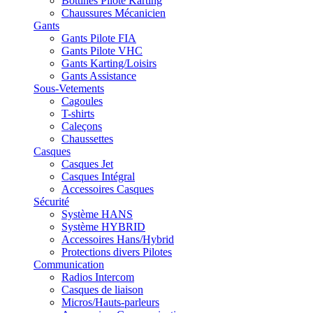
Bottines Pilote Karting
Chaussures Mécanicien
Gants
Gants Pilote FIA
Gants Pilote VHC
Gants Karting/Loisirs
Gants Assistance
Sous-Vetements
Cagoules
T-shirts
Caleçons
Chaussettes
Casques
Casques Jet
Casques Intégral
Accessoires Casques
Sécurité
Système HANS
Système HYBRID
Accessoires Hans/Hybrid
Protections divers Pilotes
Communication
Radios Intercom
Casques de liaison
Micros/Hauts-parleurs