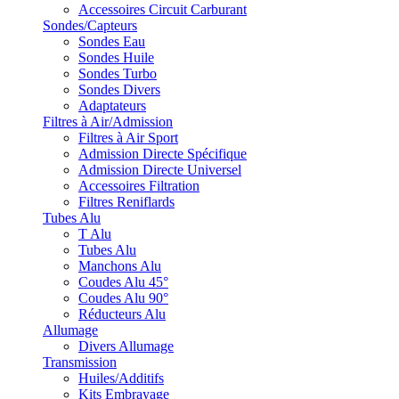
Accessoires Circuit Carburant
Sondes/Capteurs
Sondes Eau
Sondes Huile
Sondes Turbo
Sondes Divers
Adaptateurs
Filtres à Air/Admission
Filtres à Air Sport
Admission Directe Spécifique
Admission Directe Universel
Accessoires Filtration
Filtres Reniflards
Tubes Alu
T Alu
Tubes Alu
Manchons Alu
Coudes Alu 45°
Coudes Alu 90°
Réducteurs Alu
Allumage
Divers Allumage
Transmission
Huiles/Additifs
Kits Embrayage