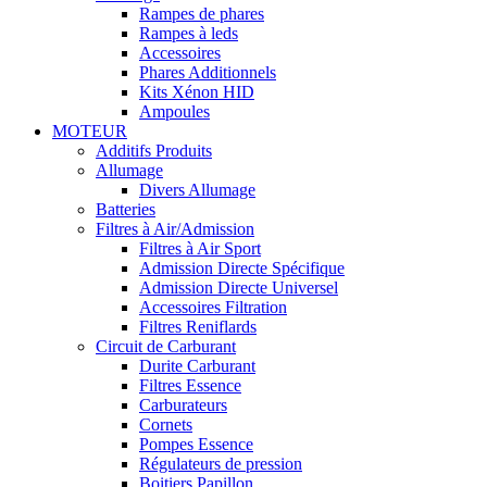
Rampes de phares
Rampes à leds
Accessoires
Phares Additionnels
Kits Xénon HID
Ampoules
MOTEUR
Additifs Produits
Allumage
Divers Allumage
Batteries
Filtres à Air/Admission
Filtres à Air Sport
Admission Directe Spécifique
Admission Directe Universel
Accessoires Filtration
Filtres Reniflards
Circuit de Carburant
Durite Carburant
Filtres Essence
Carburateurs
Cornets
Pompes Essence
Régulateurs de pression
Boitiers Papillon