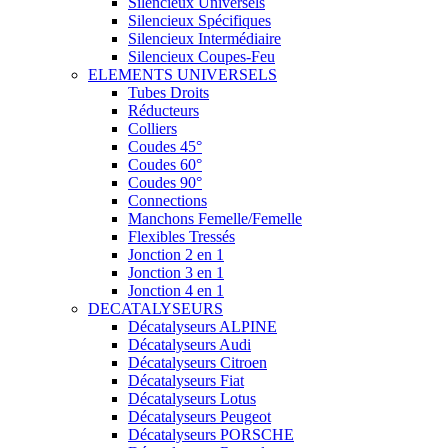
Silencieux Universels
Silencieux Spécifiques
Silencieux Intermédiaire
Silencieux Coupes-Feu
ELEMENTS UNIVERSELS
Tubes Droits
Réducteurs
Colliers
Coudes 45°
Coudes 60°
Coudes 90°
Connections
Manchons Femelle/Femelle
Flexibles Tressés
Jonction 2 en 1
Jonction 3 en 1
Jonction 4 en 1
DECATALYSEURS
Décatalyseurs ALPINE
Décatalyseurs Audi
Décatalyseurs Citroen
Décatalyseurs Fiat
Décatalyseurs Lotus
Décatalyseurs Peugeot
Décatalyseurs PORSCHE