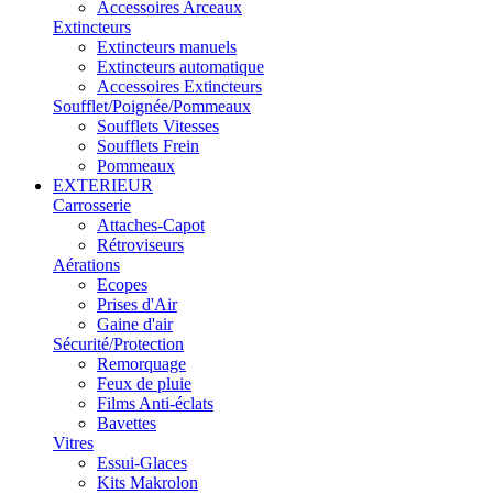
Accessoires Arceaux
Extincteurs
Extincteurs manuels
Extincteurs automatique
Accessoires Extincteurs
Soufflet/Poignée/Pommeaux
Soufflets Vitesses
Soufflets Frein
Pommeaux
EXTERIEUR
Carrosserie
Attaches-Capot
Rétroviseurs
Aérations
Ecopes
Prises d'Air
Gaine d'air
Sécurité/Protection
Remorquage
Feux de pluie
Films Anti-éclats
Bavettes
Vitres
Essui-Glaces
Kits Makrolon