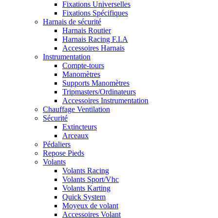
Fixations Universelles
Fixations Spécifiques
Harnais de sécurité
Harnais Routier
Harnais Racing F.I.A
Accessoires Harnais
Instrumentation
Compte-tours
Manomètres
Supports Manomètres
Tripmasters/Ordinateurs
Accessoires Instrumentation
Chauffage Ventilation
Sécurité
Extincteurs
Arceaux
Pédaliers
Repose Pieds
Volants
Volants Racing
Volants Sport/Vhc
Volants Karting
Quick System
Moyeux de volant
Accessoires Volant