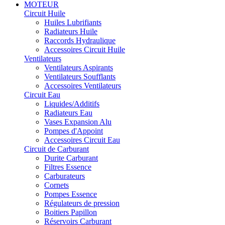
MOTEUR
Circuit Huile
Huiles Lubrifiants
Radiateurs Huile
Raccords Hydraulique
Accessoires Circuit Huile
Ventilateurs
Ventilateurs Aspirants
Ventilateurs Soufflants
Accessoires Ventilateurs
Circuit Eau
Liquides/Additifs
Radiateurs Eau
Vases Expansion Alu
Pompes d'Appoint
Accessoires Circuit Eau
Circuit de Carburant
Durite Carburant
Filtres Essence
Carburateurs
Cornets
Pompes Essence
Régulateurs de pression
Boitiers Papillon
Réservoirs Carburant