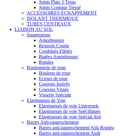
Joints Plats 3 Trous
Joints Conique Tressé
ACCESSOIRES ECHAPPEMENT
ISOLANT THERMIQUE
TUBES CENTRAUX
LIAISON AU SOL
Suspensions
Amortisseurs
Ressorts Courts
Combinés Filetés
Butées Amortisseurs
Rotules
Boulonnerie de roue
Boulons de roue
Ecrous de roue
Goujons Insérés
Goujons Vissés
Visserie Spéciale
Elargisseurs de Voie
Elargisseurs de voie Universels
Elargisseurs de voie Spécifiques
Elargisseurs de voie Spécial 4x4
Barres Anti-rapprochement
Barres anti-rapprochement Alfa Roméo
Barres anti-rapprochement Audi