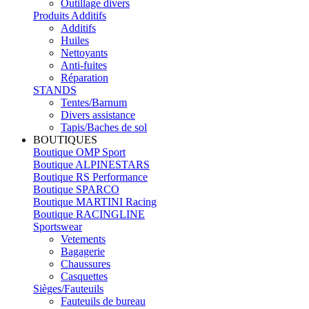
Outillage divers
Produits Additifs
Additifs
Huiles
Nettoyants
Anti-fuites
Réparation
STANDS
Tentes/Barnum
Divers assistance
Tapis/Baches de sol
BOUTIQUES
Boutique OMP Sport
Boutique ALPINESTARS
Boutique RS Performance
Boutique SPARCO
Boutique MARTINI Racing
Boutique RACINGLINE
Sportswear
Vetements
Bagagerie
Chaussures
Casquettes
Sièges/Fauteuils
Fauteuils de bureau