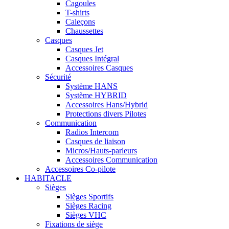
Cagoules
T-shirts
Caleçons
Chaussettes
Casques
Casques Jet
Casques Intégral
Accessoires Casques
Sécurité
Système HANS
Système HYBRID
Accessoires Hans/Hybrid
Protections divers Pilotes
Communication
Radios Intercom
Casques de liaison
Micros/Hauts-parleurs
Accessoires Communication
Accessoires Co-pilote
HABITACLE
Sièges
Sièges Sportifs
Sièges Racing
Sièges VHC
Fixations de siège