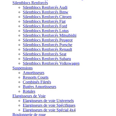
Silentblocs Renforcés
Silentblocs Renforcés Audi
Silentblocs Renforcés Bmw
Silentblocs Renforcés Citroen
Silentblocs Renforcés Fiat
Silentblocs Renforcés Ford
Silentblocs Renforcés Lotus
Silentblocs Renforcés Mitsubishi
Silentblocs Renforcés Peugeot
Silentblocs Renforcés Porsche
Silentblocs Renforcés Renault
Silentblocs Renforcés Seat
Silentblocs Renforcés Subaru
Silentblocs Renforcés Volkswagen
Suspensions
Amortisseurs
Ressorts Courts
Combinés Filetés
Butées Amortisseurs
Rotules
Elargisseurs de Voie
Elargisseurs de voie Universels
Elargisseurs de voie Spécifiques
Elargisseurs de voie Spécial 4x4
Boulonnerie de roue