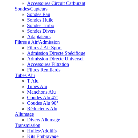
Accessoires Circuit Carburant
Sondes/Capteurs
Sondes Eau
Sondes Huile
Sondes Turbo
Sondes Divers
Adaptateurs
Filtres à Air/Admission
Filtres à Air Sport
Admission Directe Spécifique
Admission Directe Universel
Accessoires Filtration
Filtres Reniflards
Tubes Alu
T Alu
Tubes Alu
Manchons Alu
Coudes Alu 45°
Coudes Alu 90°
Réducteurs Alu
Allumage
Divers Allumage
Transmission
Huiles/Additifs
Kits Embrayage