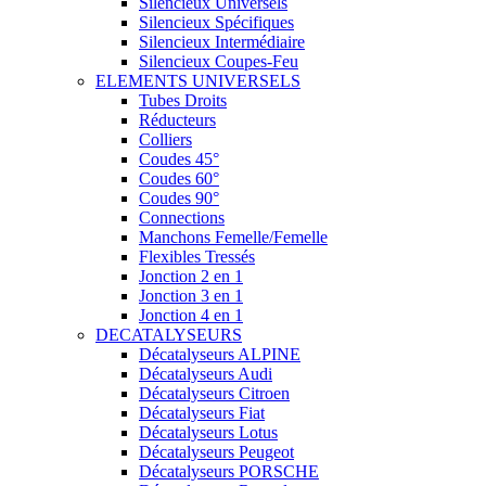
Silencieux Universels
Silencieux Spécifiques
Silencieux Intermédiaire
Silencieux Coupes-Feu
ELEMENTS UNIVERSELS
Tubes Droits
Réducteurs
Colliers
Coudes 45°
Coudes 60°
Coudes 90°
Connections
Manchons Femelle/Femelle
Flexibles Tressés
Jonction 2 en 1
Jonction 3 en 1
Jonction 4 en 1
DECATALYSEURS
Décatalyseurs ALPINE
Décatalyseurs Audi
Décatalyseurs Citroen
Décatalyseurs Fiat
Décatalyseurs Lotus
Décatalyseurs Peugeot
Décatalyseurs PORSCHE