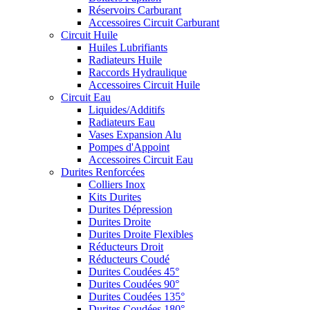
Réservoirs Carburant
Accessoires Circuit Carburant
Circuit Huile
Huiles Lubrifiants
Radiateurs Huile
Raccords Hydraulique
Accessoires Circuit Huile
Circuit Eau
Liquides/Additifs
Radiateurs Eau
Vases Expansion Alu
Pompes d'Appoint
Accessoires Circuit Eau
Durites Renforcées
Colliers Inox
Kits Durites
Durites Dépression
Durites Droite
Durites Droite Flexibles
Réducteurs Droit
Réducteurs Coudé
Durites Coudées 45°
Durites Coudées 90°
Durites Coudées 135°
Durites Coudées 180°