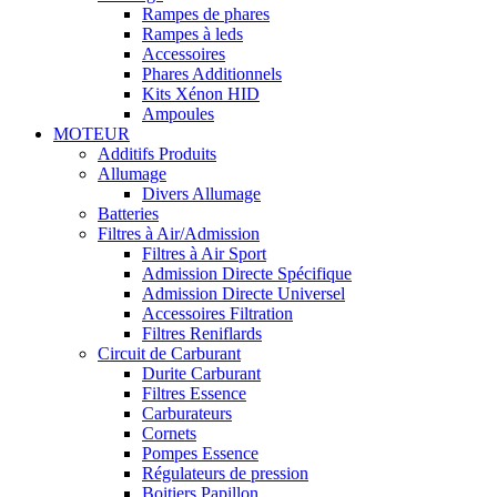
Rampes de phares
Rampes à leds
Accessoires
Phares Additionnels
Kits Xénon HID
Ampoules
MOTEUR
Additifs Produits
Allumage
Divers Allumage
Batteries
Filtres à Air/Admission
Filtres à Air Sport
Admission Directe Spécifique
Admission Directe Universel
Accessoires Filtration
Filtres Reniflards
Circuit de Carburant
Durite Carburant
Filtres Essence
Carburateurs
Cornets
Pompes Essence
Régulateurs de pression
Boitiers Papillon