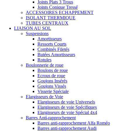
Joints Plats 3 Trous
Joints Conique Tressé
ACCESSOIRES ECHAPPEMENT
ISOLANT THERMIQUE
TUBES CENTRAUX
LIAISON AU SOL
Suspensions
Amortisseurs
Ressorts Courts
Combinés Filetés
Butées Amortisseurs
Rotules
Boulonnerie de roue
Boulons de roue
Ecrous de roue
Goujons Insérés
Goujons Vissés
Visserie Spéciale
Elargisseurs de Voie
Elargisseurs de voie Universels
Elargisseurs de voie Spécifiques
Elargisseurs de voie Spécial 4x4
Barres Anti-rapprochement
Barres anti-rapprochement Alfa Roméo
Barres anti-rapprochement Audi