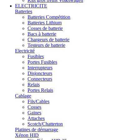
Kits gros freins Volkswagen
ELECTRICITE
Batteries
Batteries Compétition
Batteries Lithium
Cosses de batterie
Bacs à batterie
Chargeurs de batterie
Testeurs de batterie
Electricité
Fusibles
Portes Fusibles
Interrupteurs
Disjoncteurs
Connecteurs
Relais
Portes Relais
Cablage
Fils/Cables
Cosses
Gaines
Attaches
Scotch/Chatterton
Platines de démarrage
Xénon HID