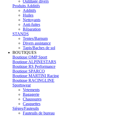
Outillage divers
Produits Additifs
Additifs
Huiles
Nettoyants
Anti-fuites
Réparation
STANDS
Tentes/Barnum
Divers assistance
Tapis/Baches de sol
BOUTIQUES
Boutique OMP Sport
Boutique ALPINESTARS
Boutique RS Performance
Boutique SPARCO
Boutique MARTINI Racing
Boutique RACINGLINE
Sportswear
Vetements
Bagagerie
Chaussures
Casquettes
Sièges/Fauteuils
Fauteuils de bureau