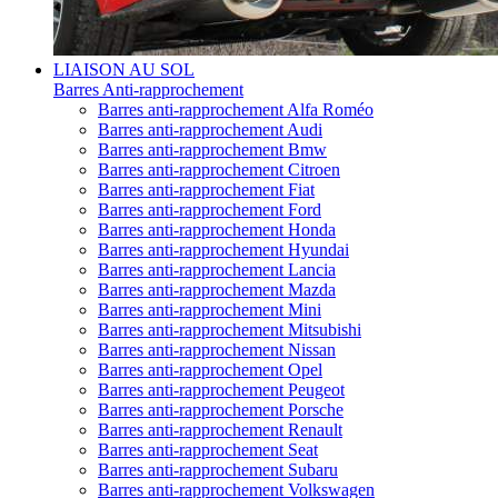
LIAISON AU SOL
Barres Anti-rapprochement
Barres anti-rapprochement Alfa Roméo
Barres anti-rapprochement Audi
Barres anti-rapprochement Bmw
Barres anti-rapprochement Citroen
Barres anti-rapprochement Fiat
Barres anti-rapprochement Ford
Barres anti-rapprochement Honda
Barres anti-rapprochement Hyundai
Barres anti-rapprochement Lancia
Barres anti-rapprochement Mazda
Barres anti-rapprochement Mini
Barres anti-rapprochement Mitsubishi
Barres anti-rapprochement Nissan
Barres anti-rapprochement Opel
Barres anti-rapprochement Peugeot
Barres anti-rapprochement Porsche
Barres anti-rapprochement Renault
Barres anti-rapprochement Seat
Barres anti-rapprochement Subaru
Barres anti-rapprochement Volkswagen