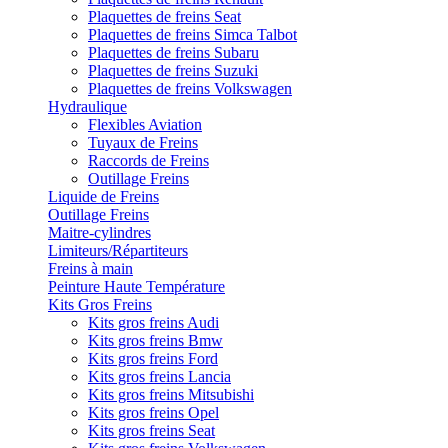
Plaquettes de freins Seat
Plaquettes de freins Simca Talbot
Plaquettes de freins Subaru
Plaquettes de freins Suzuki
Plaquettes de freins Volkswagen
Hydraulique
Flexibles Aviation
Tuyaux de Freins
Raccords de Freins
Outillage Freins
Liquide de Freins
Outillage Freins
Maitre-cylindres
Limiteurs/Répartiteurs
Freins à main
Peinture Haute Température
Kits Gros Freins
Kits gros freins Audi
Kits gros freins Bmw
Kits gros freins Ford
Kits gros freins Lancia
Kits gros freins Mitsubishi
Kits gros freins Opel
Kits gros freins Seat