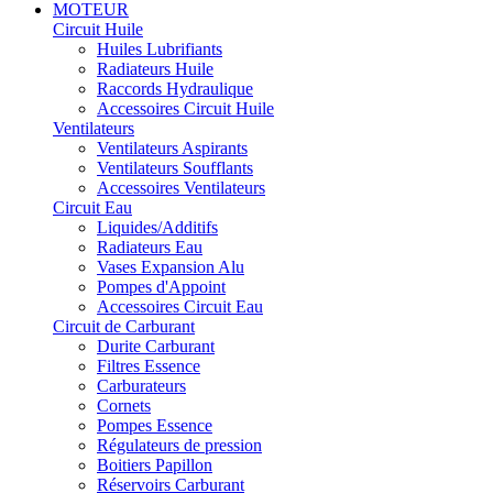
MOTEUR
Circuit Huile
Huiles Lubrifiants
Radiateurs Huile
Raccords Hydraulique
Accessoires Circuit Huile
Ventilateurs
Ventilateurs Aspirants
Ventilateurs Soufflants
Accessoires Ventilateurs
Circuit Eau
Liquides/Additifs
Radiateurs Eau
Vases Expansion Alu
Pompes d'Appoint
Accessoires Circuit Eau
Circuit de Carburant
Durite Carburant
Filtres Essence
Carburateurs
Cornets
Pompes Essence
Régulateurs de pression
Boitiers Papillon
Réservoirs Carburant