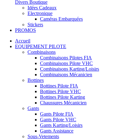
Divers Boutique
Idées Cadeaux
Electronique
Caméras Embarquées
Stickers
PROMOS
Accueil
EQUIPEMENT PILOTE
Combinaisons
Combinaisons Pilotes FIA
Combinaisons Pilote VHC
Combinaisons Karting/Loisirs
Combinaisons Mécanicien
Bottines
Bottines Pilote FIA
Bottines Pilote VHC
Bottines Pilote Karting
Chaussures Mécanicien
Gants
Gants Pilote FIA
Gants Pilote VHC
Gants Karting/Loisirs
Gants Assistance
Sous-Vetements