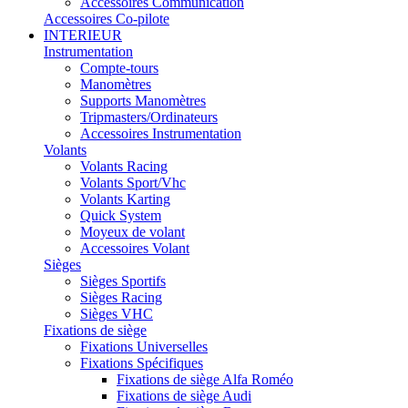
Accessoires Communication
Accessoires Co-pilote
INTERIEUR
Instrumentation
Compte-tours
Manomètres
Supports Manomètres
Tripmasters/Ordinateurs
Accessoires Instrumentation
Volants
Volants Racing
Volants Sport/Vhc
Volants Karting
Quick System
Moyeux de volant
Accessoires Volant
Sièges
Sièges Sportifs
Sièges Racing
Sièges VHC
Fixations de siège
Fixations Universelles
Fixations Spécifiques
Fixations de siège Alfa Roméo
Fixations de siège Audi