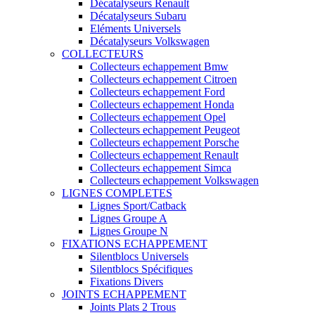
Décatalyseurs Renault
Décatalyseurs Subaru
Eléments Universels
Décatalyseurs Volkswagen
COLLECTEURS
Collecteurs echappement Bmw
Collecteurs echappement Citroen
Collecteurs echappement Ford
Collecteurs echappement Honda
Collecteurs echappement Opel
Collecteurs echappement Peugeot
Collecteurs echappement Porsche
Collecteurs echappement Renault
Collecteurs echappement Simca
Collecteurs echappement Volkswagen
LIGNES COMPLETES
Lignes Sport/Catback
Lignes Groupe A
Lignes Groupe N
FIXATIONS ECHAPPEMENT
Silentblocs Universels
Silentblocs Spécifiques
Fixations Divers
JOINTS ECHAPPEMENT
Joints Plats 2 Trous