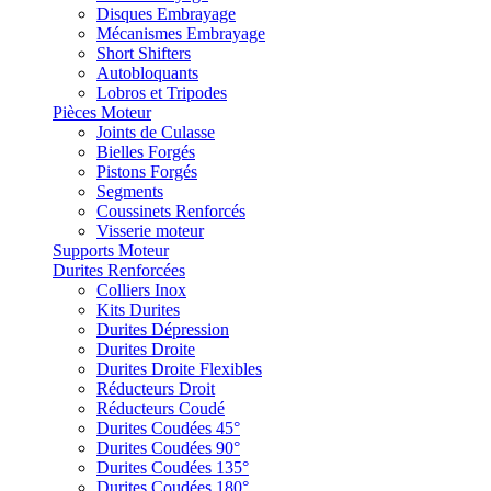
Disques Embrayage
Mécanismes Embrayage
Short Shifters
Autobloquants
Lobros et Tripodes
Pièces Moteur
Joints de Culasse
Bielles Forgés
Pistons Forgés
Segments
Coussinets Renforcés
Visserie moteur
Supports Moteur
Durites Renforcées
Colliers Inox
Kits Durites
Durites Dépression
Durites Droite
Durites Droite Flexibles
Réducteurs Droit
Réducteurs Coudé
Durites Coudées 45°
Durites Coudées 90°
Durites Coudées 135°
Durites Coudées 180°