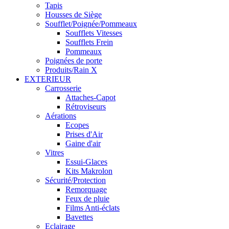
Tapis
Housses de Siège
Soufflet/Poignée/Pommeaux
Soufflets Vitesses
Soufflets Frein
Pommeaux
Poignées de porte
Produits/Rain X
EXTERIEUR
Carrosserie
Attaches-Capot
Rétroviseurs
Aérations
Ecopes
Prises d'Air
Gaine d'air
Vitres
Essui-Glaces
Kits Makrolon
Sécurité/Protection
Remorquage
Feux de pluie
Films Anti-éclats
Bavettes
Eclairage