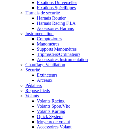
Fixations Universelles
Fixations Spécifiques
Harnais de sécurité
Harnais Routier
Harnais Racing F.I.A
Accessoires Harnais
Instrumentation
Compte-tours
Manomètres
Supports Manomètres
Tripmasters/Ordinateurs
Accessoires Instrumentation
Chauffage Ventilation
Sécurité
Extincteurs
Arceaux
Pédaliers
Repose Pieds
Volants
Volants Racing
Volants Sport/Vhc
Volants Karting
Quick System
Moyeux de volant
Accessoires Volant