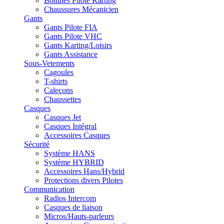
Bottines Pilote Karting
Chaussures Mécanicien
Gants
Gants Pilote FIA
Gants Pilote VHC
Gants Karting/Loisirs
Gants Assistance
Sous-Vetements
Cagoules
T-shirts
Caleçons
Chaussettes
Casques
Casques Jet
Casques Intégral
Accessoires Casques
Sécurité
Système HANS
Système HYBRID
Accessoires Hans/Hybrid
Protections divers Pilotes
Communication
Radios Intercom
Casques de liaison
Micros/Hauts-parleurs