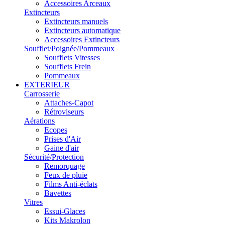
Accessoires Arceaux
Extincteurs
Extincteurs manuels
Extincteurs automatique
Accessoires Extincteurs
Soufflet/Poignée/Pommeaux
Soufflets Vitesses
Soufflets Frein
Pommeaux
EXTERIEUR
Carrosserie
Attaches-Capot
Rétroviseurs
Aérations
Ecopes
Prises d'Air
Gaine d'air
Sécurité/Protection
Remorquage
Feux de pluie
Films Anti-éclats
Bavettes
Vitres
Essui-Glaces
Kits Makrolon