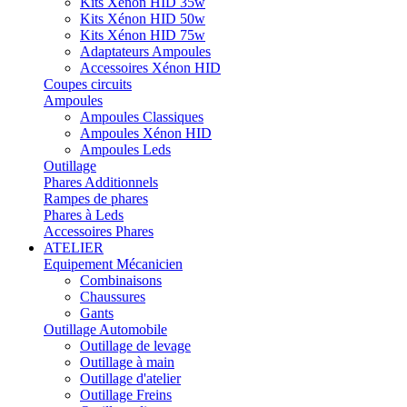
Kits Xénon HID 35w
Kits Xénon HID 50w
Kits Xénon HID 75w
Adaptateurs Ampoules
Accessoires Xénon HID
Coupes circuits
Ampoules
Ampoules Classiques
Ampoules Xénon HID
Ampoules Leds
Outillage
Phares Additionnels
Rampes de phares
Phares à Leds
Accessoires Phares
ATELIER
Equipement Mécanicien
Combinaisons
Chaussures
Gants
Outillage Automobile
Outillage de levage
Outillage à main
Outillage d'atelier
Outillage Freins