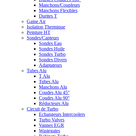
Manchons/Coupleurs
Manchons Flexibles
Durites T
Gaine Air
Isolation Thermique
Peinture HT
Sondes/Capteurs
Sondes Eau
Sondes Huile
Sondes Turbo
Sondes Divers
Adaptateurs
Tubes Alu
T Alu
Tubes Alu
Manchons Alu
Coudes Alu 45°
Coudes Alu 90°
Réducteurs Alu
Circuit de Turbo
Echangeurs Intercoolers
Turbo Valves
Vannes EGR
Wastegates