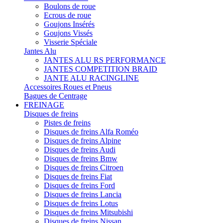
Boulons de roue
Ecrous de roue
Goujons Insérés
Goujons Vissés
Visserie Spéciale
Jantes Alu
JANTES ALU RS PERFORMANCE
JANTES COMPETITION BRAID
JANTE ALU RACINGLINE
Accessoires Roues et Pneus
Bagues de Centrage
FREINAGE
Disques de freins
Pistes de freins
Disques de freins Alfa Roméo
Disques de freins Alpine
Disques de freins Audi
Disques de freins Bmw
Disques de freins Citroen
Disques de freins Fiat
Disques de freins Ford
Disques de freins Lancia
Disques de freins Lotus
Disques de freins Mitsubishi
Disques de freins Nissan