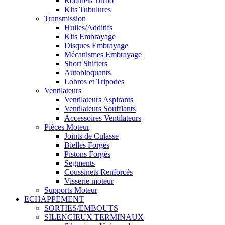
Robinets Turbo
Kits Tubulures
Transmission
Huiles/Additifs
Kits Embrayage
Disques Embrayage
Mécanismes Embrayage
Short Shifters
Autobloquants
Lobros et Tripodes
Ventilateurs
Ventilateurs Aspirants
Ventilateurs Soufflants
Accessoires Ventilateurs
Pièces Moteur
Joints de Culasse
Bielles Forgés
Pistons Forgés
Segments
Coussinets Renforcés
Visserie moteur
Supports Moteur
ECHAPPEMENT
SORTIES/EMBOUTS
SILENCIEUX TERMINAUX