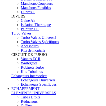
Manchons/Coupleurs
Manchons Flexibles
Durites T
DIVERS
Gaine Air
Isolation Thermique
Peinture HT
Turbo Valves
Turbo Valves Universel
Turbo Valves Spécifiques
Accessoires
Kits de montage
CIRCUIT DE TURBO
Vannes EGR
Wastegates
Robinets Turbo
Kits Tubulures
Echangeurs Intercoolers
Echangeurs Universels
Echangeurs Spécifiques
ECHAPPEMENT
ELEMENTS UNIVERSELS
Tubes Droits
Réducteurs
Colliers