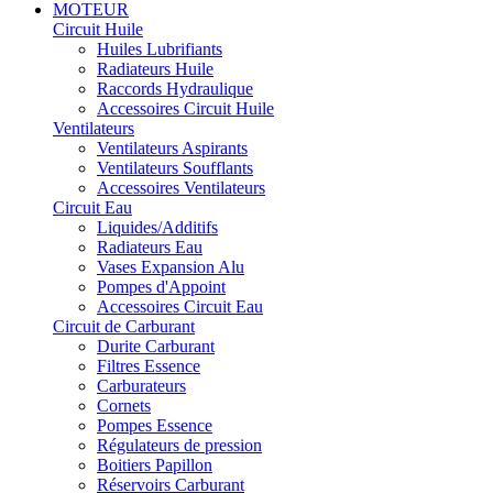
MOTEUR
Circuit Huile
Huiles Lubrifiants
Radiateurs Huile
Raccords Hydraulique
Accessoires Circuit Huile
Ventilateurs
Ventilateurs Aspirants
Ventilateurs Soufflants
Accessoires Ventilateurs
Circuit Eau
Liquides/Additifs
Radiateurs Eau
Vases Expansion Alu
Pompes d'Appoint
Accessoires Circuit Eau
Circuit de Carburant
Durite Carburant
Filtres Essence
Carburateurs
Cornets
Pompes Essence
Régulateurs de pression
Boitiers Papillon
Réservoirs Carburant