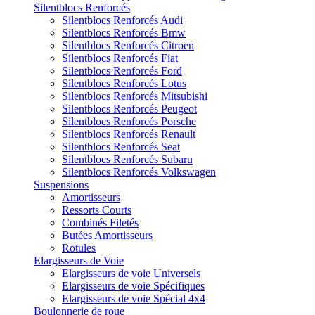
Silentblocs Renforcés
Silentblocs Renforcés Audi
Silentblocs Renforcés Bmw
Silentblocs Renforcés Citroen
Silentblocs Renforcés Fiat
Silentblocs Renforcés Ford
Silentblocs Renforcés Lotus
Silentblocs Renforcés Mitsubishi
Silentblocs Renforcés Peugeot
Silentblocs Renforcés Porsche
Silentblocs Renforcés Renault
Silentblocs Renforcés Seat
Silentblocs Renforcés Subaru
Silentblocs Renforcés Volkswagen
Suspensions
Amortisseurs
Ressorts Courts
Combinés Filetés
Butées Amortisseurs
Rotules
Elargisseurs de Voie
Elargisseurs de voie Universels
Elargisseurs de voie Spécifiques
Elargisseurs de voie Spécial 4x4
Boulonnerie de roue