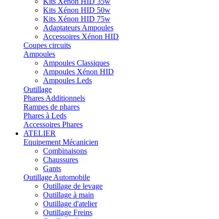
Kits Xénon HID 35w
Kits Xénon HID 50w
Kits Xénon HID 75w
Adaptateurs Ampoules
Accessoires Xénon HID
Coupes circuits
Ampoules
Ampoules Classiques
Ampoules Xénon HID
Ampoules Leds
Outillage
Phares Additionnels
Rampes de phares
Phares à Leds
Accessoires Phares
ATELIER
Equipement Mécanicien
Combinaisons
Chaussures
Gants
Outillage Automobile
Outillage de levage
Outillage à main
Outillage d'atelier
Outillage Freins