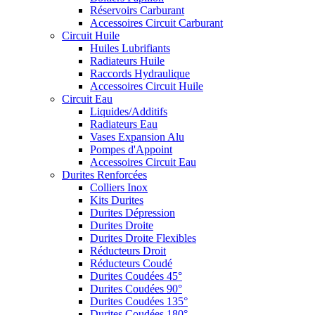
Réservoirs Carburant
Accessoires Circuit Carburant
Circuit Huile
Huiles Lubrifiants
Radiateurs Huile
Raccords Hydraulique
Accessoires Circuit Huile
Circuit Eau
Liquides/Additifs
Radiateurs Eau
Vases Expansion Alu
Pompes d'Appoint
Accessoires Circuit Eau
Durites Renforcées
Colliers Inox
Kits Durites
Durites Dépression
Durites Droite
Durites Droite Flexibles
Réducteurs Droit
Réducteurs Coudé
Durites Coudées 45°
Durites Coudées 90°
Durites Coudées 135°
Durites Coudées 180°