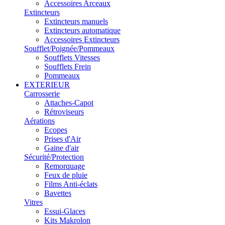
Accessoires Arceaux
Extincteurs
Extincteurs manuels
Extincteurs automatique
Accessoires Extincteurs
Soufflet/Poignée/Pommeaux
Soufflets Vitesses
Soufflets Frein
Pommeaux
EXTERIEUR
Carrosserie
Attaches-Capot
Rétroviseurs
Aérations
Ecopes
Prises d'Air
Gaine d'air
Sécurité/Protection
Remorquage
Feux de pluie
Films Anti-éclats
Bavettes
Vitres
Essui-Glaces
Kits Makrolon