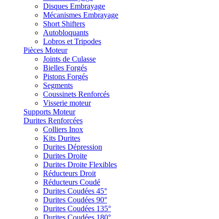
Disques Embrayage
Mécanismes Embrayage
Short Shifters
Autobloquants
Lobros et Tripodes
Pièces Moteur
Joints de Culasse
Bielles Forgés
Pistons Forgés
Segments
Coussinets Renforcés
Visserie moteur
Supports Moteur
Durites Renforcées
Colliers Inox
Kits Durites
Durites Dépression
Durites Droite
Durites Droite Flexibles
Réducteurs Droit
Réducteurs Coudé
Durites Coudées 45°
Durites Coudées 90°
Durites Coudées 135°
Durites Coudées 180°