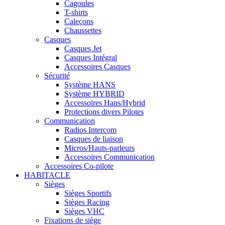
Cagoules
T-shirts
Caleçons
Chaussettes
Casques
Casques Jet
Casques Intégral
Accessoires Casques
Sécurité
Système HANS
Système HYBRID
Accessoires Hans/Hybrid
Protections divers Pilotes
Communication
Radios Intercom
Casques de liaison
Micros/Hauts-parleurs
Accessoires Communication
Accessoires Co-pilote
HABITACLE
Sièges
Sièges Sportifs
Sièges Racing
Sièges VHC
Fixations de siège