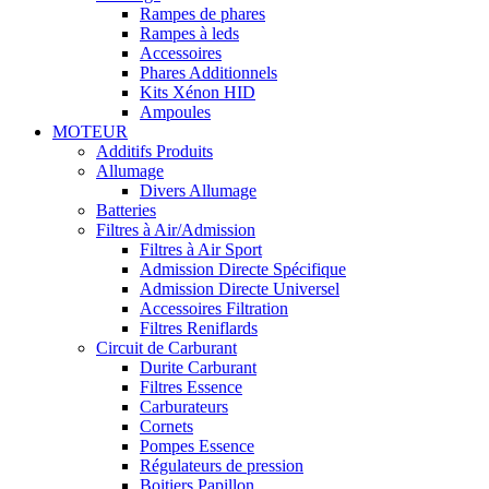
Rampes de phares
Rampes à leds
Accessoires
Phares Additionnels
Kits Xénon HID
Ampoules
MOTEUR
Additifs Produits
Allumage
Divers Allumage
Batteries
Filtres à Air/Admission
Filtres à Air Sport
Admission Directe Spécifique
Admission Directe Universel
Accessoires Filtration
Filtres Reniflards
Circuit de Carburant
Durite Carburant
Filtres Essence
Carburateurs
Cornets
Pompes Essence
Régulateurs de pression
Boitiers Papillon