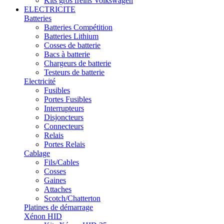
Kits gros freins Volkswagen
ELECTRICITE
Batteries
Batteries Compétition
Batteries Lithium
Cosses de batterie
Bacs à batterie
Chargeurs de batterie
Testeurs de batterie
Electricité
Fusibles
Portes Fusibles
Interrupteurs
Disjoncteurs
Connecteurs
Relais
Portes Relais
Cablage
Fils/Cables
Cosses
Gaines
Attaches
Scotch/Chatterton
Platines de démarrage
Xénon HID