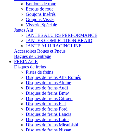
Boulons de roue
Ecrous de roue
Goujons Insérés
Goujons Vissés
Visserie Spéciale
Jantes Alu
JANTES ALU RS PERFORMANCE
JANTES COMPETITION BRAID
JANTE ALU RACINGLINE
Accessoires Roues et Pneus
Bagues de Centrage
FREINAGE
Disques de freins
Pistes de freins
Disques de freins Alfa Roméo
Disques de freins Alpine
Disques de freins Audi
Disques de freins Bmw
Disques de freins Citroen
Disques de freins Fiat
Disques de freins Ford
Disques de freins Lancia
Disques de freins Lotus
Disques de freins Mitsubishi
Disques de freins Nissan