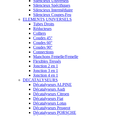
Silencieux Universels
Silencieux Spécifiques
Silencieux Intermédiaire
Silencieux Coupes-Feu
ELEMENTS UNIVERSELS
Tubes Droits
Réducteurs
Colliers
Coudes 45°
Coudes 60°
Coudes 90°
Connections
Manchons Femelle/Femelle
Flexibles Tressés
Jonction 2 en 1
Jonction 3 en 1
Jonction 4 en 1
DECATALYSEURS
Décatalyseurs ALPINE
Décatalyseurs Audi
Décatalyseurs Citroen
Décatalyseurs Fiat
Décatalyseurs Lotus
Décatalyseurs Peugeot
Décatalyseurs PORSCHE