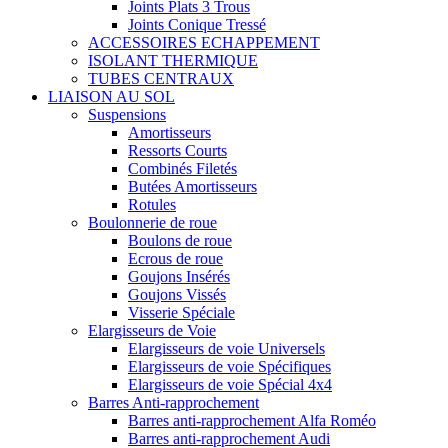
Joints Plats 3 Trous
Joints Conique Tressé
ACCESSOIRES ECHAPPEMENT
ISOLANT THERMIQUE
TUBES CENTRAUX
LIAISON AU SOL
Suspensions
Amortisseurs
Ressorts Courts
Combinés Filetés
Butées Amortisseurs
Rotules
Boulonnerie de roue
Boulons de roue
Ecrous de roue
Goujons Insérés
Goujons Vissés
Visserie Spéciale
Elargisseurs de Voie
Elargisseurs de voie Universels
Elargisseurs de voie Spécifiques
Elargisseurs de voie Spécial 4x4
Barres Anti-rapprochement
Barres anti-rapprochement Alfa Roméo
Barres anti-rapprochement Audi