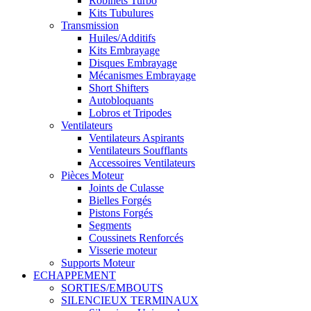
Robinets Turbo
Kits Tubulures
Transmission
Huiles/Additifs
Kits Embrayage
Disques Embrayage
Mécanismes Embrayage
Short Shifters
Autobloquants
Lobros et Tripodes
Ventilateurs
Ventilateurs Aspirants
Ventilateurs Soufflants
Accessoires Ventilateurs
Pièces Moteur
Joints de Culasse
Bielles Forgés
Pistons Forgés
Segments
Coussinets Renforcés
Visserie moteur
Supports Moteur
ECHAPPEMENT
SORTIES/EMBOUTS
SILENCIEUX TERMINAUX