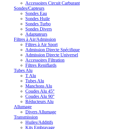
Accessoires Circuit Carburant
Sondes/Capteurs
Sondes Eau
Sondes Huile
Sondes Turbo
Sondes Divers
Adaptateurs
Filtres à Air/Admission
Filtres à Air Sport
Admission Directe Spécifique
Admission Directe Universel
Accessoires Filtration
Filtres Reniflards
Tubes Alu
T Alu
Tubes Alu
Manchons Alu
Coudes Alu 45°
Coudes Alu 90°
Réducteurs Alu
Allumage
Divers Allumage
Transmission
Huiles/Additifs
Kits Embrayage