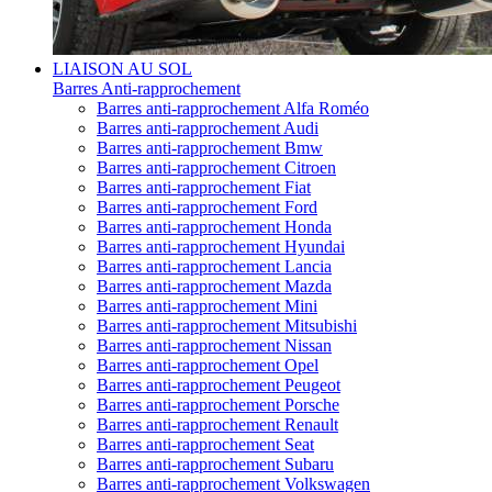
LIAISON AU SOL
Barres Anti-rapprochement
Barres anti-rapprochement Alfa Roméo
Barres anti-rapprochement Audi
Barres anti-rapprochement Bmw
Barres anti-rapprochement Citroen
Barres anti-rapprochement Fiat
Barres anti-rapprochement Ford
Barres anti-rapprochement Honda
Barres anti-rapprochement Hyundai
Barres anti-rapprochement Lancia
Barres anti-rapprochement Mazda
Barres anti-rapprochement Mini
Barres anti-rapprochement Mitsubishi
Barres anti-rapprochement Nissan
Barres anti-rapprochement Opel
Barres anti-rapprochement Peugeot
Barres anti-rapprochement Porsche
Barres anti-rapprochement Renault
Barres anti-rapprochement Seat
Barres anti-rapprochement Subaru
Barres anti-rapprochement Volkswagen