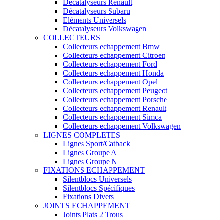
Décatalyseurs Renault
Décatalyseurs Subaru
Eléments Universels
Décatalyseurs Volkswagen
COLLECTEURS
Collecteurs echappement Bmw
Collecteurs echappement Citroen
Collecteurs echappement Ford
Collecteurs echappement Honda
Collecteurs echappement Opel
Collecteurs echappement Peugeot
Collecteurs echappement Porsche
Collecteurs echappement Renault
Collecteurs echappement Simca
Collecteurs echappement Volkswagen
LIGNES COMPLETES
Lignes Sport/Catback
Lignes Groupe A
Lignes Groupe N
FIXATIONS ECHAPPEMENT
Silentblocs Universels
Silentblocs Spécifiques
Fixations Divers
JOINTS ECHAPPEMENT
Joints Plats 2 Trous