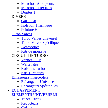
Manchons/Coupleurs
Manchons Flexibles
Durites T
DIVERS
Gaine Air
Isolation Thermique
Peinture HT
Turbo Valves
Turbo Valves Universel
Turbo Valves Spécifiques
Accessoires
Kits de montage
CIRCUIT DE TURBO
Vannes EGR
Wastegates
Robinets Turbo
Kits Tubulures
Echangeurs Intercoolers
Echangeurs Universels
Echangeurs Spécifiques
ECHAPPEMENT
ELEMENTS UNIVERSELS
Tubes Droits
Réducteurs
Colliers