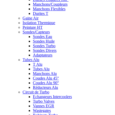
Manchons/Coupleurs
Manchons Flexibles
Durites T
Gaine Air
Isolation Thermique
Peinture HT
Sondes/Capteurs
Sondes Eau
Sondes Huile
Sondes Turbo
Sondes Divers
Adaptateurs
Tubes Alu
T Alu
Tubes Alu
Manchons Alu
Coudes Alu 45°
Coudes Alu 90°
Réducteurs Alu
Circuit de Turbo
Echangeurs Intercoolers
Turbo Valves
Vannes EGR
Wastegates