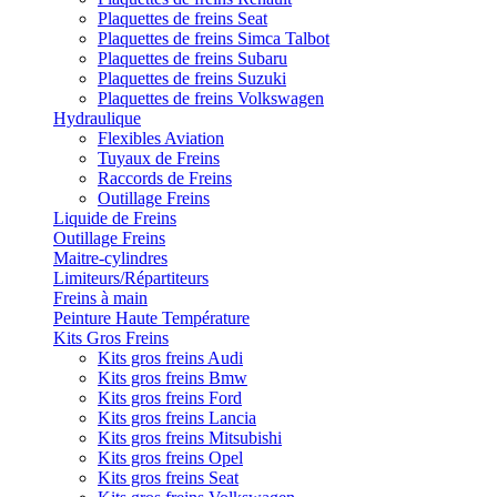
Plaquettes de freins Seat
Plaquettes de freins Simca Talbot
Plaquettes de freins Subaru
Plaquettes de freins Suzuki
Plaquettes de freins Volkswagen
Hydraulique
Flexibles Aviation
Tuyaux de Freins
Raccords de Freins
Outillage Freins
Liquide de Freins
Outillage Freins
Maitre-cylindres
Limiteurs/Répartiteurs
Freins à main
Peinture Haute Température
Kits Gros Freins
Kits gros freins Audi
Kits gros freins Bmw
Kits gros freins Ford
Kits gros freins Lancia
Kits gros freins Mitsubishi
Kits gros freins Opel
Kits gros freins Seat