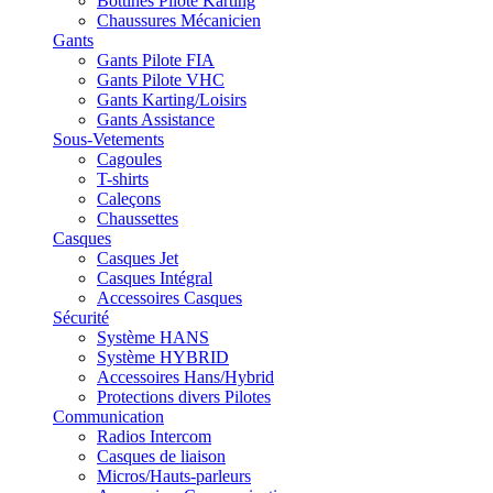
Bottines Pilote Karting
Chaussures Mécanicien
Gants
Gants Pilote FIA
Gants Pilote VHC
Gants Karting/Loisirs
Gants Assistance
Sous-Vetements
Cagoules
T-shirts
Caleçons
Chaussettes
Casques
Casques Jet
Casques Intégral
Accessoires Casques
Sécurité
Système HANS
Système HYBRID
Accessoires Hans/Hybrid
Protections divers Pilotes
Communication
Radios Intercom
Casques de liaison
Micros/Hauts-parleurs