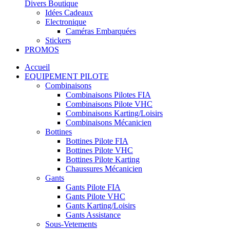
Divers Boutique
Idées Cadeaux
Electronique
Caméras Embarquées
Stickers
PROMOS
Accueil
EQUIPEMENT PILOTE
Combinaisons
Combinaisons Pilotes FIA
Combinaisons Pilote VHC
Combinaisons Karting/Loisirs
Combinaisons Mécanicien
Bottines
Bottines Pilote FIA
Bottines Pilote VHC
Bottines Pilote Karting
Chaussures Mécanicien
Gants
Gants Pilote FIA
Gants Pilote VHC
Gants Karting/Loisirs
Gants Assistance
Sous-Vetements