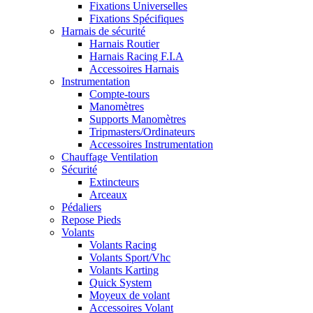
Fixations Universelles
Fixations Spécifiques
Harnais de sécurité
Harnais Routier
Harnais Racing F.I.A
Accessoires Harnais
Instrumentation
Compte-tours
Manomètres
Supports Manomètres
Tripmasters/Ordinateurs
Accessoires Instrumentation
Chauffage Ventilation
Sécurité
Extincteurs
Arceaux
Pédaliers
Repose Pieds
Volants
Volants Racing
Volants Sport/Vhc
Volants Karting
Quick System
Moyeux de volant
Accessoires Volant