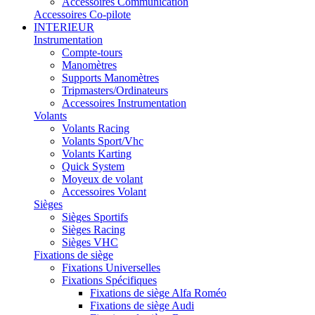
Accessoires Communication
Accessoires Co-pilote
INTERIEUR
Instrumentation
Compte-tours
Manomètres
Supports Manomètres
Tripmasters/Ordinateurs
Accessoires Instrumentation
Volants
Volants Racing
Volants Sport/Vhc
Volants Karting
Quick System
Moyeux de volant
Accessoires Volant
Sièges
Sièges Sportifs
Sièges Racing
Sièges VHC
Fixations de siège
Fixations Universelles
Fixations Spécifiques
Fixations de siège Alfa Roméo
Fixations de siège Audi