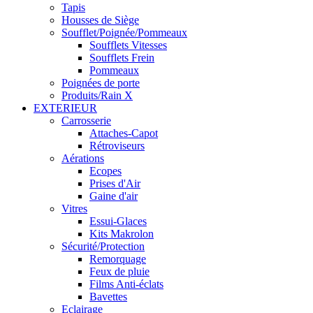
Tapis
Housses de Siège
Soufflet/Poignée/Pommeaux
Soufflets Vitesses
Soufflets Frein
Pommeaux
Poignées de porte
Produits/Rain X
EXTERIEUR
Carrosserie
Attaches-Capot
Rétroviseurs
Aérations
Ecopes
Prises d'Air
Gaine d'air
Vitres
Essui-Glaces
Kits Makrolon
Sécurité/Protection
Remorquage
Feux de pluie
Films Anti-éclats
Bavettes
Eclairage