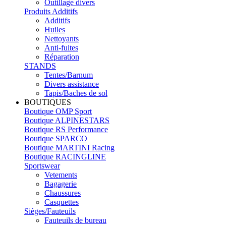
Outillage divers
Produits Additifs
Additifs
Huiles
Nettoyants
Anti-fuites
Réparation
STANDS
Tentes/Barnum
Divers assistance
Tapis/Baches de sol
BOUTIQUES
Boutique OMP Sport
Boutique ALPINESTARS
Boutique RS Performance
Boutique SPARCO
Boutique MARTINI Racing
Boutique RACINGLINE
Sportswear
Vetements
Bagagerie
Chaussures
Casquettes
Sièges/Fauteuils
Fauteuils de bureau